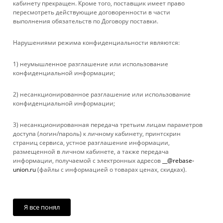
кабинету прекращен. Кроме того, поставщик имеет право
пересмотреть действующие договоренности в части
выполнения обязательств по Договору поставки.
ПОМОЩЬ
Нарушениями режима конфиденциальности являются:
+ 7 861 272-88-88
1) неумышленное разглашение или использование
конфиденциальной информации;
company@rebase-union.ru
2) несанкционированное разглашение или использование
г. Краснодар, ул. Рашпилевская, д. 121
конфиденциальной информации;
Файлы cookie
3) несанкционированная передача третьим лицам параметров
Мы используем файлы cookie, разработанные нашими
доступа (логин/пароль) к личному кабинету, принтскрин
специалистами и третьими лицами, для анализа событий на
страниц сервиса, устное разглашение информации,
нашем веб-сайте, что позволяет нам улучшать
размещенной в личном кабинете, а также передача
взаимодействие с пользователями и обслуживание.
информации, получаемой с электронных адресов
__@rebase-
Продолжая просмотр страниц нашего сайта, вы принимаете
union.ru
(файлы с информацией о товарах ценах, скидках).
условия его использования. Более подробные сведения
2026 © Rebase Union
смотрите в нашей
Политике в отношении файлов Cookie
.
Принимаю
Я все понял