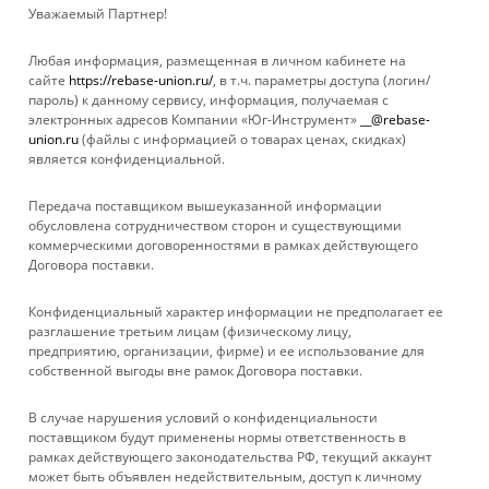
Набор шарошек
Набор шарошек ELITECH
Уважаемый Партнер!
алмазных METALLICA
для дрели 5 шт.
Optima #120,L=60 мм, 6
1820.077000
Любая информация, размещенная в личном кабинете на
шт,по
Нет в наличии
сайте
https://rebase-union.ru/
, в т.ч. параметры доступа (логин/
плитке,камню,бетону
пароль) к данному сервису, информация, получаемая с
902431
электронных адресов Компании «Юг-Инструмент»
__@rebase-
Достаточно
union.ru
(файлы с информацией о товарах ценах, скидках)
является конфиденциальной.
Передача поставщиком вышеуказанной информации
обусловлена сотрудничеством сторон и существующими
коммерческими договоренностями в рамках действующего
Договора поставки.
КАТАЛОГ
Конфиденциальный характер информации не предполагает ее
УСЛУГИ
разглашение третьим лицам (физическому лицу,
предприятию, организации, фирме) и ее использование для
собственной выгоды вне рамок Договора поставки.
БРЕНДЫ
В случае нарушения условий о конфиденциальности
КОМПАНИЯ
поставщиком будут применены нормы ответственность в
рамках действующего законодательства РФ, текущий аккаунт
может быть объявлен недействительным, доступ к личному
ИНФОРМАЦИЯ