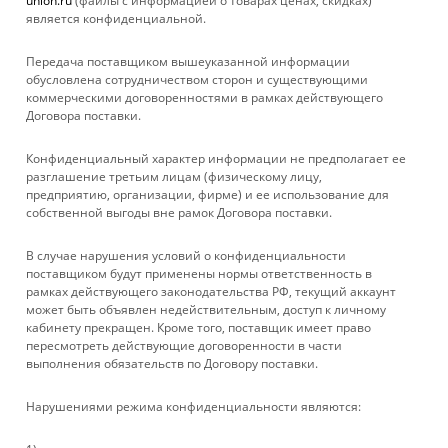
union.ru
(файлы с информацией о товарах ценах, скидках)
является конфиденциальной.
1
2
Передача поставщиком вышеуказанной информации
обусловлена сотрудничеством сторон и существующими
коммерческими договоренностями в рамках действующего
Договора поставки.
КАТАЛОГ
Конфиденциальный характер информации не предполагает ее
УСЛУГИ
разглашение третьим лицам (физическому лицу,
предприятию, организации, фирме) и ее использование для
собственной выгоды вне рамок Договора поставки.
БРЕНДЫ
В случае нарушения условий о конфиденциальности
КОМПАНИЯ
поставщиком будут применены нормы ответственность в
рамках действующего законодательства РФ, текущий аккаунт
может быть объявлен недействительным, доступ к личному
ИНФОРМАЦИЯ
кабинету прекращен. Кроме того, поставщик имеет право
пересмотреть действующие договоренности в части
выполнения обязательств по Договору поставки.
ПОМОЩЬ
Нарушениями режима конфиденциальности являются:
+ 7 861 272-88-88