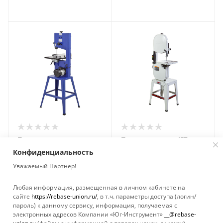
Пила ленточная
Пила ленточная JET
БЕЛМАШ WBS-254/2 S049A
JWBS-14OS-M 708113A-RU
Конфиденциальность
Нет в наличии
Нет в наличии
Уважаемый Партнер!
Любая информация, размещенная в личном кабинете на
сайте
https://rebase-union.ru/
, в т.ч. параметры доступа (логин/
пароль) к данному сервису, информация, получаемая с
Показать еще
электронных адресов Компании «Юг-Инструмент»
__@rebase-