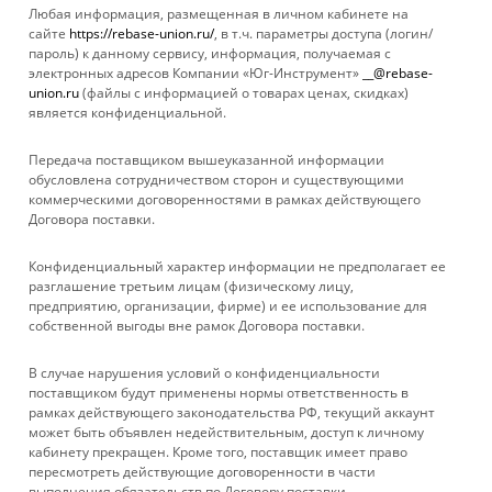
Любая информация, размещенная в личном кабинете на
сайте
https://rebase-union.ru/
, в т.ч. параметры доступа (логин/
пароль) к данному сервису, информация, получаемая с
Показать еще
электронных адресов Компании «Юг-Инструмент»
__@rebase-
union.ru
(файлы с информацией о товарах ценах, скидках)
является конфиденциальной.
1
2
Передача поставщиком вышеуказанной информации
обусловлена сотрудничеством сторон и существующими
коммерческими договоренностями в рамках действующего
Договора поставки.
КАТАЛОГ
Конфиденциальный характер информации не предполагает ее
УСЛУГИ
разглашение третьим лицам (физическому лицу,
предприятию, организации, фирме) и ее использование для
собственной выгоды вне рамок Договора поставки.
БРЕНДЫ
В случае нарушения условий о конфиденциальности
КОМПАНИЯ
поставщиком будут применены нормы ответственность в
рамках действующего законодательства РФ, текущий аккаунт
может быть объявлен недействительным, доступ к личному
ИНФОРМАЦИЯ
кабинету прекращен. Кроме того, поставщик имеет право
пересмотреть действующие договоренности в части
выполнения обязательств по Договору поставки.