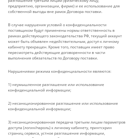
разглашение третьим лицам (физическому лицу,
предприятию, организации, фирме) и ее использование для
собственной выгоды вне рамок Договора поставки.
БРЕНДЫ
В случае нарушения условий о конфиденциальности
КОМПАНИЯ
поставщиком будут применены нормы ответственность в
рамках действующего законодательства РФ, текущий аккаунт
может быть объявлен недействительным, доступ к личному
ИНФОРМАЦИЯ
кабинету прекращен. Кроме того, поставщик имеет право
пересмотреть действующие договоренности в части
выполнения обязательств по Договору поставки.
ПОМОЩЬ
Нарушениями режима конфиденциальности являются:
+ 7 861 272-88-88
1) неумышленное разглашение или использование
конфиденциальной информации;
company@rebase-union.ru
2) несанкционированное разглашение или использование
г. Краснодар, ул. Рашпилевская, д. 121
конфиденциальной информации;
Файлы cookie
3) несанкционированная передача третьим лицам параметров
Мы используем файлы cookie, разработанные нашими
доступа (логин/пароль) к личному кабинету, принтскрин
специалистами и третьими лицами, для анализа событий на
страниц сервиса, устное разглашение информации,
нашем веб-сайте, что позволяет нам улучшать