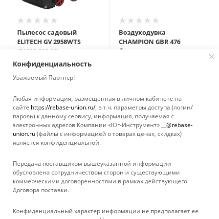
Пылесос садовый
Воздуходувка
ELITECH GV 2958WTS
CHAMPION GBR 476
(E1608.008.00)
бензиновая
бензиновый
Много
Конфиденциальность
Достаточно
Уважаемый Партнер!
Любая информация, размещенная в личном кабинете на
сайте
https://rebase-union.ru/
, в т.ч. параметры доступа (логин/
пароль) к данному сервису, информация, получаемая с
Показать еще
электронных адресов Компании «Юг-Инструмент»
__@rebase-
union.ru
(файлы с информацией о товарах ценах, скидках)
является конфиденциальной.
1
2
3
4
Передача поставщиком вышеуказанной информации
обусловлена сотрудничеством сторон и существующими
коммерческими договоренностями в рамках действующего
Договора поставки.
КАТАЛОГ
Конфиденциальный характер информации не предполагает ее
УСЛУГИ