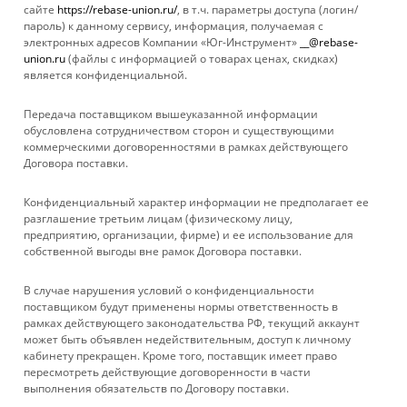
сайте
https://rebase-union.ru/
, в т.ч. параметры доступа (логин/
FISKARS
пароль) к данному сервису, информация, получаемая с
электронных адресов Компании «Юг-Инструмент»
__@rebase-
union.ru
(файлы с информацией о товарах ценах, скидках)
является конфиденциальной.
Передача поставщиком вышеуказанной информации
1
2
3
4
обусловлена сотрудничеством сторон и существующими
коммерческими договоренностями в рамках действующего
Договора поставки.
КАТАЛОГ
Конфиденциальный характер информации не предполагает ее
УСЛУГИ
разглашение третьим лицам (физическому лицу,
предприятию, организации, фирме) и ее использование для
собственной выгоды вне рамок Договора поставки.
БРЕНДЫ
В случае нарушения условий о конфиденциальности
КОМПАНИЯ
поставщиком будут применены нормы ответственность в
рамках действующего законодательства РФ, текущий аккаунт
может быть объявлен недействительным, доступ к личному
ИНФОРМАЦИЯ
кабинету прекращен. Кроме того, поставщик имеет право
пересмотреть действующие договоренности в части
выполнения обязательств по Договору поставки.
ПОМОЩЬ