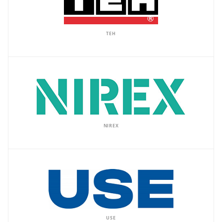
TEH
NIREX
USE