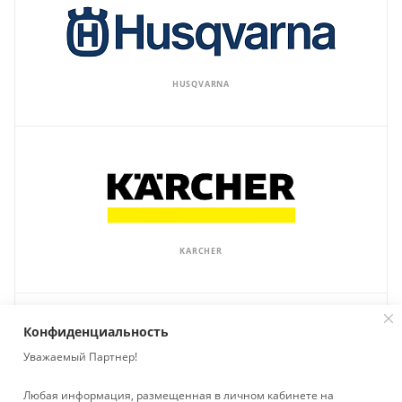
HUSQVARNA
KARCHER
Конфиденциальность
Уважаемый Партнер!
Любая информация, размещенная в личном кабинете на