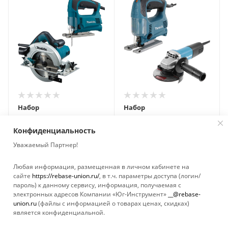
Набор
Набор
электроинструмента
электроинструмента
Makita 4329 + HS7601
Makita DK0116
Конфиденциальность
Нет в наличии
Нет в наличии
Уважаемый Партнер!
Любая информация, размещенная в личном кабинете на
сайте
https://rebase-union.ru/
, в т.ч. параметры доступа (логин/
пароль) к данному сервису, информация, получаемая с
Показать еще
электронных адресов Компании «Юг-Инструмент»
__@rebase-
union.ru
(файлы с информацией о товарах ценах, скидках)
является конфиденциальной.