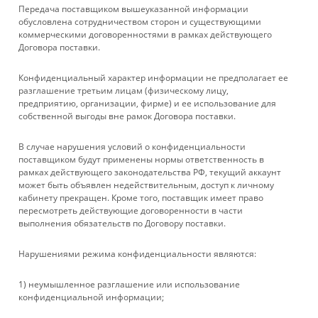
1
2
Передача поставщиком вышеуказанной информации
обусловлена сотрудничеством сторон и существующими
коммерческими договоренностями в рамках действующего
Договора поставки.
КАТАЛОГ
Конфиденциальный характер информации не предполагает ее
УСЛУГИ
разглашение третьим лицам (физическому лицу,
предприятию, организации, фирме) и ее использование для
собственной выгоды вне рамок Договора поставки.
БРЕНДЫ
В случае нарушения условий о конфиденциальности
КОМПАНИЯ
поставщиком будут применены нормы ответственность в
рамках действующего законодательства РФ, текущий аккаунт
может быть объявлен недействительным, доступ к личному
ИНФОРМАЦИЯ
кабинету прекращен. Кроме того, поставщик имеет право
пересмотреть действующие договоренности в части
выполнения обязательств по Договору поставки.
ПОМОЩЬ
Нарушениями режима конфиденциальности являются:
+ 7 861 272-88-88
1) неумышленное разглашение или использование
конфиденциальной информации;
company@rebase-union.ru