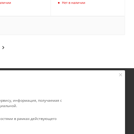
наличии
Нет в наличии
+ 7 861 272-88-88
ты
company@rebase-union.ru
 сервису, информация, получаемая с
циальной.
авки
г. Краснодар, ул. Рашпилевская, д.
товар
121
остями в рамках действующего