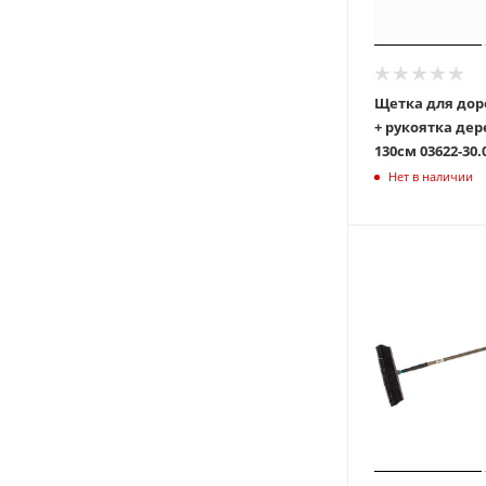
Щетка для дор
+ рукоятка де
130см 03622-3
Нет в наличии