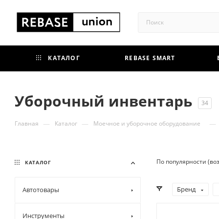
КАТАЛОГ
REBASE SMART
Уборочный инвентарь
34
—
—
—
Главная
Каталог
Моечное и уборочное оборудование
По популярности (во
КАТАЛОГ
Бренд
Автотовары
Инструменты