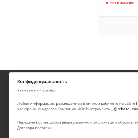
Нет в наличии
Конфиденциальность
КАТАЛОГ
КОМПАНИЯ
Уважаемый Партнер!
УСЛУГИ
О компании
Любая информация, размещенная в личном кабинете на сайте
h
электронных адресов Компании «Юг-Инструмент»
__@rebase-unio
Новости
БРЕНДЫ
Отзывы
Передача поставщиком вышеуказанной информации обусловлен
Контакты
Договора поставки.
Партнеры