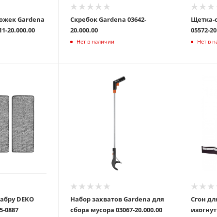
ожек Gardena
Скребок Gardena 03642-
Щетка-с
Line 17111-20.000.00
20.000.00
05572-20
Нет в наличии
Нет в 
абру DEKO
Набор захватов Gardena для
Сгон дл
3 3 шт 065-0887
сбора мусора 03067-20.000.00