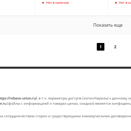
Нет в наличии
Нет в 
Показать еще
1
2
ИНФОРМАЦИЯ
ПОМОЩЬ
Магазины
Условия опла
ttps://rebase-union.ru/
, в т.ч. параметры доступа (логин/пароль) к данному
n.ru
(файлы с информацией о товарах ценах, скидках) является конфиден
Условия оплаты
Условия дост
Условия доставки
Гарантия на 
а сотрудничеством сторон и существующими коммерческими договоренн
Гарантия на товар
Вопрос-ответ
Реквизиты
Обзоры