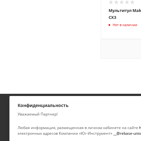
Мультитул Maki
CX3
Нет в наличии
Конфиденциальность
КАТАЛОГ
КОМПАНИЯ
Уважаемый Партнер!
УСЛУГИ
О компании
Любая информация, размещенная в личном кабинете на сайте
h
электронных адресов Компании «Юг-Инструмент»
__@rebase-unio
Новости
БРЕНДЫ