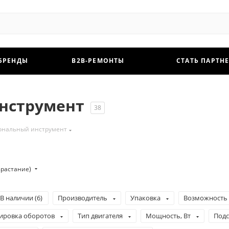
БРЕНДЫ
B2B-РЕМОНТЫ
СТАТЬ ПАРТН
нструмент
38
ональный инструмент
зрастание)
В наличии (
6
)
Производитель
Упаковка
Возможность 
лировка оборотов
Тип двигателя
Мощность, Вт
Подс