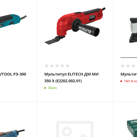
VTOOL РЭ-300
Мультитул ELITECH ДМ МИ
Мультит
350 Э (E2202.002.01)
Нет в 
Мало