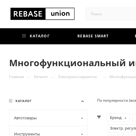
КАТАЛОГ
REBASE SMART
Многофункциональный и
—
—
—
Главная
Каталог
Электроинструменты
Многофункци
По популярности (во
КАТАЛОГ
Бренд
Автотовары
Электр. регу
Инструменты