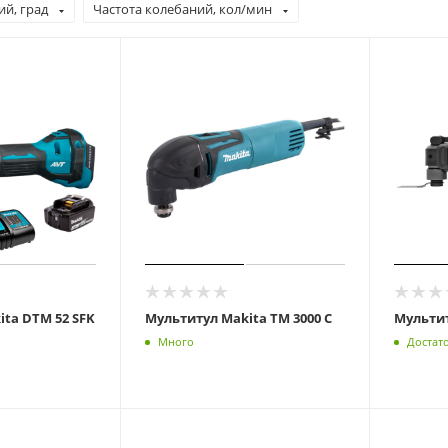
ий, град
Частота колебаний, кол/мин
ta DTM 52 SFK
Мультитул Makita TM 3000 C
Мультит
Много
Достат