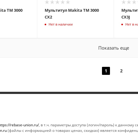
ta TM 3000
Мультитул Makita TM 3000
Мультит
CX2
CX3J
Нет в наличии
Нет в 
Показать еще
1
2
ИНФОРМАЦИЯ
ПОМОЩЬ
Магазины
Условия опла
ttps://rebase-union.ru/
, в т.ч. параметры доступа (логин/пароль) к данному
n.ru
(файлы с информацией о товарах ценах, скидках) является конфиден
Условия оплаты
Условия дост