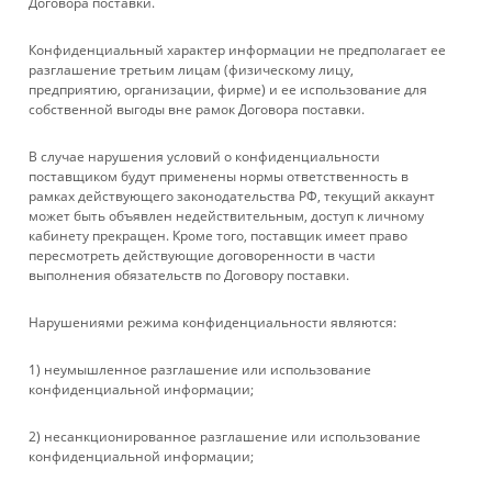
Договора поставки.
КАТАЛОГ
Конфиденциальный характер информации не предполагает ее
УСЛУГИ
разглашение третьим лицам (физическому лицу,
предприятию, организации, фирме) и ее использование для
собственной выгоды вне рамок Договора поставки.
БРЕНДЫ
В случае нарушения условий о конфиденциальности
КОМПАНИЯ
поставщиком будут применены нормы ответственность в
рамках действующего законодательства РФ, текущий аккаунт
может быть объявлен недействительным, доступ к личному
ИНФОРМАЦИЯ
кабинету прекращен. Кроме того, поставщик имеет право
пересмотреть действующие договоренности в части
выполнения обязательств по Договору поставки.
ПОМОЩЬ
Нарушениями режима конфиденциальности являются:
+ 7 861 272-88-88
1) неумышленное разглашение или использование
конфиденциальной информации;
company@rebase-union.ru
2) несанкционированное разглашение или использование
г. Краснодар, ул. Рашпилевская, д. 121
конфиденциальной информации;
Файлы cookie