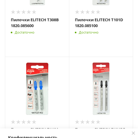
Пилочки ELITECH T308B
Пилочки ELITECH T101D
1820.085600
1820.085100
Достаточно
Достаточно
Пилочки ELITECH T118A
Пилочки ELITECH T101BF
1820.086300
1820.084700
Конфиденциальность