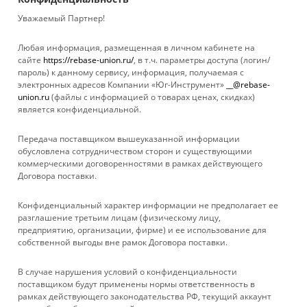
Достаточно
Много
Уважаемый Партнер!
Любая информация, размещенная в личном кабинете на
сайте
https://rebase-union.ru/
, в т.ч. параметры доступа (логин/
пароль) к данному сервису, информация, получаемая с
Показать еще
электронных адресов Компании «Юг-Инструмент»
__@rebase-
union.ru
(файлы с информацией о товарах ценах, скидках)
является конфиденциальной.
1
2
3
22
Передача поставщиком вышеуказанной информации
обусловлена сотрудничеством сторон и существующими
коммерческими договоренностями в рамках действующего
Договора поставки.
КАТАЛОГ
Конфиденциальный характер информации не предполагает ее
УСЛУГИ
разглашение третьим лицам (физическому лицу,
предприятию, организации, фирме) и ее использование для
собственной выгоды вне рамок Договора поставки.
БРЕНДЫ
В случае нарушения условий о конфиденциальности
КОМПАНИЯ
поставщиком будут применены нормы ответственность в
рамках действующего законодательства РФ, текущий аккаунт