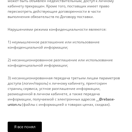
может быть объявлен недействительным, доступ к личному
ИНФОРМАЦИЯ
кабинету прекращен. Кроме того, поставщик имеет право
пересмотреть действующие договоренности в части
выполнения обязательств по Договору поставки.
ПОМОЩЬ
Нарушениями режима конфиденциальности являются:
+ 7 861 272-88-88
1) неумышленное разглашение или использование
конфиденциальной информации;
company@rebase-union.ru
2) несанкционированное разглашение или использование
г. Краснодар, ул. Рашпилевская, д. 121
конфиденциальной информации;
Файлы cookie
3) несанкционированная передача третьим лицам параметров
Мы используем файлы cookie, разработанные нашими
доступа (логин/пароль) к личному кабинету, принтскрин
специалистами и третьими лицами, для анализа событий на
страниц сервиса, устное разглашение информации,
нашем веб-сайте, что позволяет нам улучшать
размещенной в личном кабинете, а также передача
взаимодействие с пользователями и обслуживание.
информации, получаемой с электронных адресов
__@rebase-
Продолжая просмотр страниц нашего сайта, вы принимаете
union.ru
(файлы с информацией о товарах ценах, скидках).
условия его использования. Более подробные сведения
2026 © Rebase Union
смотрите в нашей
Политике в отношении файлов Cookie
.
Принимаю
Я все понял