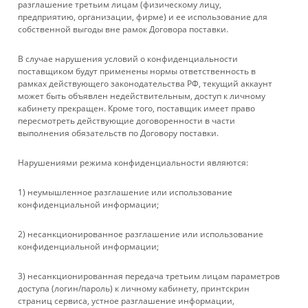
УСЛУГИ
разглашение третьим лицам (физическому лицу,
предприятию, организации, фирме) и ее использование для
собственной выгоды вне рамок Договора поставки.
БРЕНДЫ
В случае нарушения условий о конфиденциальности
КОМПАНИЯ
поставщиком будут применены нормы ответственность в
рамках действующего законодательства РФ, текущий аккаунт
может быть объявлен недействительным, доступ к личному
ИНФОРМАЦИЯ
кабинету прекращен. Кроме того, поставщик имеет право
пересмотреть действующие договоренности в части
выполнения обязательств по Договору поставки.
ПОМОЩЬ
Нарушениями режима конфиденциальности являются:
+ 7 861 272-88-88
1) неумышленное разглашение или использование
конфиденциальной информации;
company@rebase-union.ru
2) несанкционированное разглашение или использование
г. Краснодар, ул. Рашпилевская, д. 121
конфиденциальной информации;
Файлы cookie
3) несанкционированная передача третьим лицам параметров
Мы используем файлы cookie, разработанные нашими
доступа (логин/пароль) к личному кабинету, принтскрин
специалистами и третьими лицами, для анализа событий на
страниц сервиса, устное разглашение информации,
нашем веб-сайте, что позволяет нам улучшать