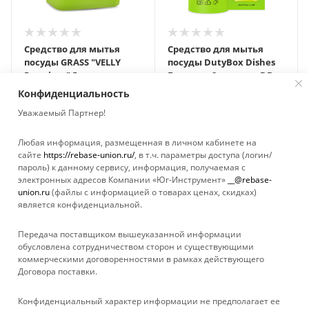
Средство для мытья
Средство для мытья
посуды GRASS "VELLY
посуды DutyBox Dishes
Premium" 5л
Бутылка+2 капсулы DB-
360502/125425
1308
Конфиденциальность
Нет в наличии
Нет в наличии
Уважаемый Партнер!
Любая информация, размещенная в личном кабинете на
сайте
https://rebase-union.ru/
, в т.ч. параметры доступа (логин/
пароль) к данному сервису, информация, получаемая с
Показать еще
электронных адресов Компании «Юг-Инструмент»
__@rebase-
union.ru
(файлы с информацией о товарах ценах, скидках)
является конфиденциальной.
1
2
Передача поставщиком вышеуказанной информации
обусловлена сотрудничеством сторон и существующими
коммерческими договоренностями в рамках действующего
Договора поставки.
КАТАЛОГ
Конфиденциальный характер информации не предполагает ее