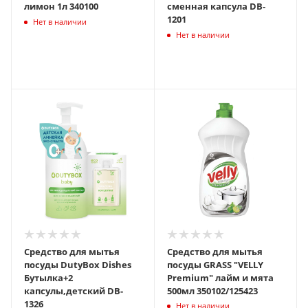
лимон 1л 340100
сменная капсула DB-
1201
Нет в наличии
Нет в наличии
Средство для мытья
Средство для мытья
посуды DutyBox Dishes
посуды GRASS "VELLY
Бутылка+2
Premium" лайм и мята
капсулы,детский DB-
500мл 350102/125423
1326
Нет в наличии