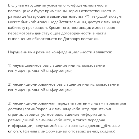
В случае нарушения условий о конфиденциальности
КОМПАНИЯ
поставщиком будут применены нормы ответственность в
рамках действующего законодательства РФ, текущий аккаунт
может быть объявлен недействительным, доступ к личному
ИНФОРМАЦИЯ
кабинету прекращен. Кроме того, поставщик имеет право
пересмотреть действующие договоренности в части
выполнения обязательств по Договору поставки.
ПОМОЩЬ
Нарушениями режима конфиденциальности являются:
+ 7 861 272-88-88
1) неумышленное разглашение или использование
конфиденциальной информации;
company@rebase-union.ru
2) несанкционированное разглашение или использование
г. Краснодар, ул. Рашпилевская, д. 121
конфиденциальной информации;
Файлы cookie
3) несанкционированная передача третьим лицам параметров
Мы используем файлы cookie, разработанные нашими
доступа (логин/пароль) к личному кабинету, принтскрин
специалистами и третьими лицами, для анализа событий на
страниц сервиса, устное разглашение информации,
нашем веб-сайте, что позволяет нам улучшать
размещенной в личном кабинете, а также передача
взаимодействие с пользователями и обслуживание.
информации, получаемой с электронных адресов
__@rebase-
Продолжая просмотр страниц нашего сайта, вы принимаете
union.ru
(файлы с информацией о товарах ценах, скидках).
условия его использования. Более подробные сведения
2026 © Rebase Union
смотрите в нашей
Политике в отношении файлов Cookie
.