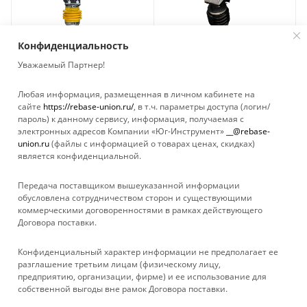
Конфиденциальность
Уважаемый Партнер!
Вибротрамбовка
Вибротрамбовка NIREX
Любая информация, размещенная в личном кабинете на
бензиновая TOR HCR-80
NVR 80
сайте
https://rebase-union.ru/
, в т.ч. параметры доступа (логин/
Loncin
СНЯТО С
пароль) к данному сервису, информация, получаемая с
ПРОИЗВОДСТВА
Нет в наличии
электронных адресов Компании «Юг-Инструмент»
__@rebase-
Нет в наличии
union.ru
(файлы с информацией о товарах ценах, скидках)
является конфиденциальной.
Передача поставщиком вышеуказанной информации
обусловлена сотрудничеством сторон и существующими
коммерческими договоренностями в рамках действующего
Договора поставки.
КАТАЛОГ
Конфиденциальный характер информации не предполагает ее
УСЛУГИ
разглашение третьим лицам (физическому лицу,
предприятию, организации, фирме) и ее использование для
собственной выгоды вне рамок Договора поставки.
БРЕНДЫ