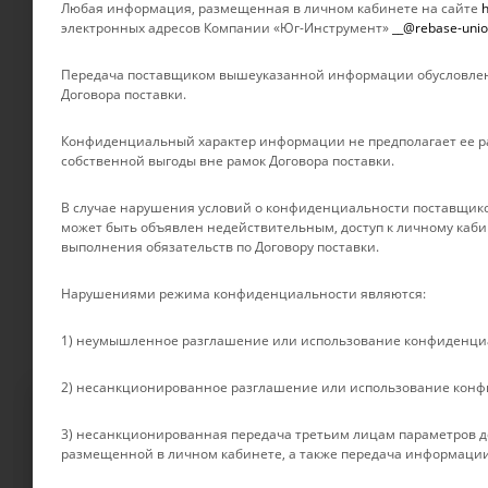
УСЛУГИ
О компании
Любая информация, размещенная в личном кабинете на сайте
h
электронных адресов Компании «Юг-Инструмент»
__@rebase-unio
Новости
БРЕНДЫ
Отзывы
Передача поставщиком вышеуказанной информации обусловлен
Контакты
Договора поставки.
Партнеры
Конфиденциальный характер информации не предполагает ее ра
Сертификаты
собственной выгоды вне рамок Договора поставки.
Документы
Условия оплаты
В случае нарушения условий о конфиденциальности поставщико
может быть объявлен недействительным, доступ к личному каби
Условия доставки
выполнения обязательств по Договору поставки.
Гарантия на товар
Нарушениями режима конфиденциальности являются:
1) неумышленное разглашение или использование конфиденц
2) несанкционированное разглашение или использование кон
Файлы cookie
3) несанкционированная передача третьим лицам параметров до
Мы используем файлы cookie, разработанные нашими специалист
2026 © Rebase Union
размещенной в личном кабинете, а также передача информации
взаимодействие с пользователями и обслуживание. Продолжая п
смотрите в нашей
Политике в отношении файлов Cookie
.