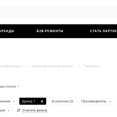
БРЕНДЫ
B2B-РЕМОНТЫ
СТАТЬ ПАРТН
—
—
в и орошение
Наземная система полива
Таймеры
зрастание)
жения
Бренд
: 1
В наличии (
2
)
Производитель
еля
Очистить фильтр