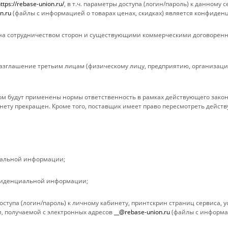
Магазины
Условия опла
ttps://rebase-union.ru/
, в т.ч. параметры доступа (логин/пароль) к данному
n.ru
(файлы с информацией о товарах ценах, скидках) является конфиден
Условия оплаты
Условия дост
Условия доставки
Гарантия на 
а сотрудничеством сторон и существующими коммерческими договоренн
Гарантия на товар
Вопрос-ответ
Реквизиты
Обзоры
зглашение третьим лицам (физическому лицу, предприятию, организации
Политика
м будут применены нормы ответственность в рамках действующего закон
нету прекращен. Кроме того, поставщик имеет право пересмотреть дейст
иальной информации;
фиденциальной информации;
ступа (логин/пароль) к личному кабинету, принтскрин страниц сервиса,
ами и третьими лицами, для анализа событий на нашем веб-сайте, что 
, получаемой с электронных адресов
__@rebase-union.ru
(файлы с информац
росмотр страниц нашего сайта, вы принимаете условия его использован