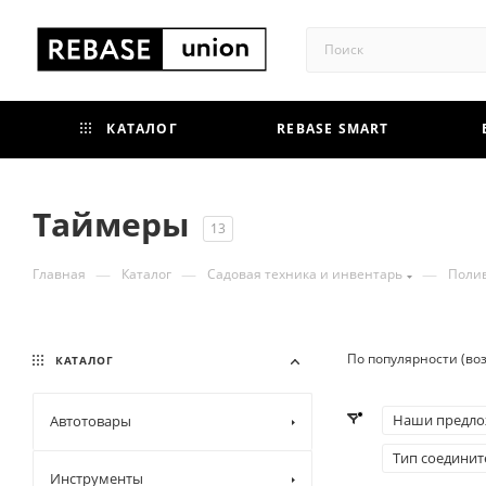
КАТАЛОГ
REBASE SMART
Таймеры
13
—
—
—
Главная
Каталог
Садовая техника и инвентарь
Поли
По популярности (во
КАТАЛОГ
Наши предло
Автотовары
Тип соединит
Инструменты