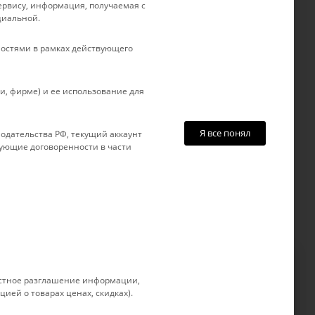
ты
company@rebase-union.ru
 сервису, информация, получаемая с
циальной.
авки
г. Краснодар, ул. Рашпилевская, д.
товар
121
остями в рамках действующего
, фирме) и ее использование для
Я все понял
одательства РФ, текущий аккаунт
вующие договоренности в части
 устное разглашение информации,
позволяет нам улучшать
Принимаю
ией о товарах ценах, скидках).
ия. Более подробные сведения