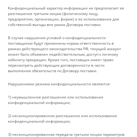
Конфиденциальный характер информации не предполагает ее
УСЛУГИ
разглашение третьим лицам (физическому лицу,
предприятию, организации, фирме) и ее использование для
собственной выгоды вне рамок Договора поставки.
БРЕНДЫ
В случае нарушения условий о конфиденциальности
КОМПАНИЯ
поставщиком будут применены нормы ответственность в
рамках действующего законодательства РФ, текущий аккаунт
может быть объявлен недействительным, доступ к личному
ИНФОРМАЦИЯ
кабинету прекращен. Кроме того, поставщик имеет право
пересмотреть действующие договоренности в части
выполнения обязательств по Договору поставки.
ПОМОЩЬ
Нарушениями режима конфиденциальности являются:
+ 7 861 272-88-88
1) неумышленное разглашение или использование
конфиденциальной информации;
company@rebase-union.ru
2) несанкционированное разглашение или использование
г. Краснодар, ул. Рашпилевская, д. 121
конфиденциальной информации;
Файлы cookie
3) несанкционированная передача третьим лицам параметров
Мы используем файлы cookie, разработанные нашими