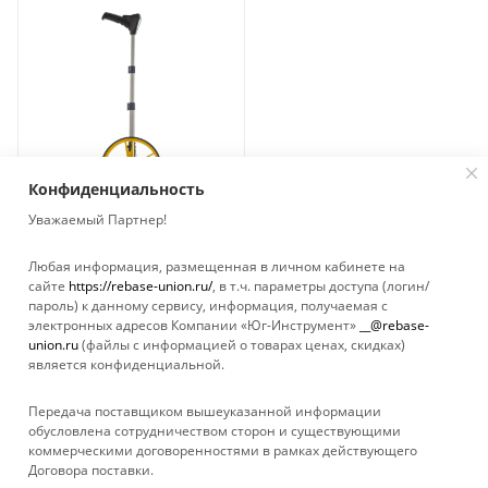
Конфиденциальность
Уважаемый Партнер!
Курвиметр ADA Wheel
Любая информация, размещенная в личном кабинете на
1000 Digital А00417
сайте
https://rebase-union.ru/
, в т.ч. параметры доступа (логин/
СНЯТО С
пароль) к данному сервису, информация, получаемая с
ПРОИЗВОДСТВА
электронных адресов Компании «Юг-Инструмент»
__@rebase-
Нет в наличии
union.ru
(файлы с информацией о товарах ценах, скидках)
является конфиденциальной.
Передача поставщиком вышеуказанной информации
обусловлена сотрудничеством сторон и существующими
коммерческими договоренностями в рамках действующего
Договора поставки.
КАТАЛОГ