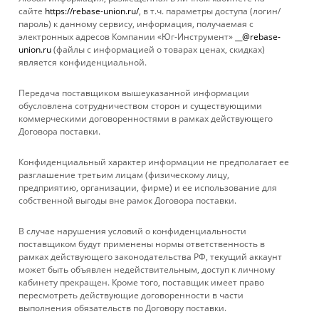
сайте
https://rebase-union.ru/
, в т.ч. параметры доступа (логин/
пароль) к данному сервису, информация, получаемая с
Показать еще
электронных адресов Компании «Юг-Инструмент»
__@rebase-
union.ru
(файлы с информацией о товарах ценах, скидках)
является конфиденциальной.
1
2
3
8
Передача поставщиком вышеуказанной информации
обусловлена сотрудничеством сторон и существующими
коммерческими договоренностями в рамках действующего
Договора поставки.
КАТАЛОГ
Конфиденциальный характер информации не предполагает ее
УСЛУГИ
разглашение третьим лицам (физическому лицу,
предприятию, организации, фирме) и ее использование для
собственной выгоды вне рамок Договора поставки.
БРЕНДЫ
В случае нарушения условий о конфиденциальности
КОМПАНИЯ
поставщиком будут применены нормы ответственность в
рамках действующего законодательства РФ, текущий аккаунт
может быть объявлен недействительным, доступ к личному
ИНФОРМАЦИЯ
кабинету прекращен. Кроме того, поставщик имеет право
пересмотреть действующие договоренности в части
выполнения обязательств по Договору поставки.
ПОМОЩЬ