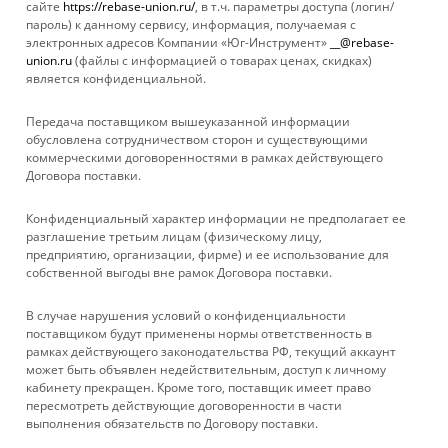
сайте
https://rebase-union.ru/
, в т.ч. параметры доступа (логин/
пароль) к данному сервису, информация, получаемая с
Показать еще
электронных адресов Компании «Юг-Инструмент»
__@rebase-
union.ru
(файлы с информацией о товарах ценах, скидках)
является конфиденциальной.
1
2
3
4
5
8
Передача поставщиком вышеуказанной информации
обусловлена сотрудничеством сторон и существующими
коммерческими договоренностями в рамках действующего
Договора поставки.
КАТАЛОГ
Конфиденциальный характер информации не предполагает ее
УСЛУГИ
разглашение третьим лицам (физическому лицу,
предприятию, организации, фирме) и ее использование для
собственной выгоды вне рамок Договора поставки.
БРЕНДЫ
В случае нарушения условий о конфиденциальности
КОМПАНИЯ
поставщиком будут применены нормы ответственность в
рамках действующего законодательства РФ, текущий аккаунт
может быть объявлен недействительным, доступ к личному
ИНФОРМАЦИЯ
кабинету прекращен. Кроме того, поставщик имеет право
пересмотреть действующие договоренности в части
выполнения обязательств по Договору поставки.
ПОМОЩЬ