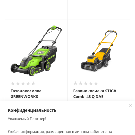
Газонокосилка
Газонокосилка STIGA
GREENWORKS
Combi 43 Q DAE
GD40LM411K5 40 V
аккумуляторная
аккумуляторная
Нет в наличии
Конфиденциальность
Нет в наличии
Уважаемый Партнер!
Любая информация, размещенная в личном кабинете на