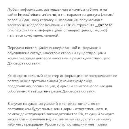
Любая информация, размещенная в личном кабинете на
сайте
https://rebase-union.ru/
, в т.ч. параметры доступа (логин/
пароль) к данному сервису, информация, получаемая с
электронных адресов Компании «Юг-Инструмент»
__@rebase-
union.ru
(файлы с информацией о товарах ценах, скидках)
является конфиденциальной.
Передача поставщиком вышеуказанной информации
обусловлена сотрудничеством сторон и существующими
коммерческими договоренностями в рамках действующего
Договора поставки.
КАТАЛОГ
Конфиденциальный характер информации не предполагает ее
УСЛУГИ
разглашение третьим лицам (физическому лицу,
предприятию, организации, фирме) и ее использование для
собственной выгоды вне рамок Договора поставки.
БРЕНДЫ
В случае нарушения условий о конфиденциальности
КОМПАНИЯ
поставщиком будут применены нормы ответственность в
рамках действующего законодательства РФ, текущий аккаунт
может быть объявлен недействительным, доступ к личному
ИНФОРМАЦИЯ
кабинету прекращен. Кроме того, поставщик имеет право