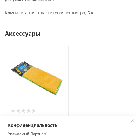
Комплектация: пластиковая канистра, 5 кг.
Аксессуары
Набор салфеток ZEUS
универсальный 35х35см
Конфиденциальность
2шт. ZM108
Уважаемый Партнер!
Много