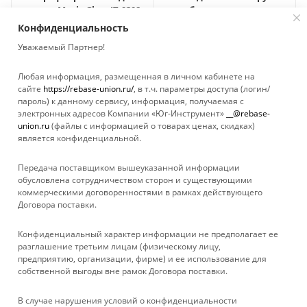
стекол Magic Glass IT-0308
антибактериальным
эффектом IT-0314
Нет в наличии
Конфиденциальность
Нет в наличии
Уважаемый Партнер!
Любая информация, размещенная в личном кабинете на
сайте
https://rebase-union.ru/
, в т.ч. параметры доступа (логин/
пароль) к данному сервису, информация, получаемая с
Показать еще
электронных адресов Компании «Юг-Инструмент»
__@rebase-
union.ru
(файлы с информацией о товарах ценах, скидках)
является конфиденциальной.
1
2
Передача поставщиком вышеуказанной информации
обусловлена сотрудничеством сторон и существующими
коммерческими договоренностями в рамках действующего
Договора поставки.
КАТАЛОГ
Конфиденциальный характер информации не предполагает ее
УСЛУГИ
разглашение третьим лицам (физическому лицу,
предприятию, организации, фирме) и ее использование для
собственной выгоды вне рамок Договора поставки.
БРЕНДЫ
В случае нарушения условий о конфиденциальности