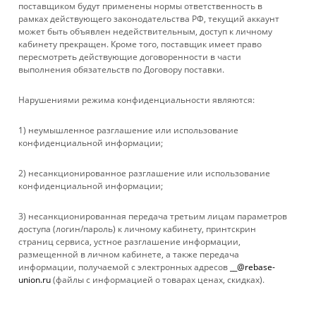
КОМПАНИЯ
поставщиком будут применены нормы ответственность в
рамках действующего законодательства РФ, текущий аккаунт
может быть объявлен недействительным, доступ к личному
ИНФОРМАЦИЯ
кабинету прекращен. Кроме того, поставщик имеет право
пересмотреть действующие договоренности в части
выполнения обязательств по Договору поставки.
ПОМОЩЬ
Нарушениями режима конфиденциальности являются:
+ 7 861 272-88-88
1) неумышленное разглашение или использование
конфиденциальной информации;
company@rebase-union.ru
2) несанкционированное разглашение или использование
г. Краснодар, ул. Рашпилевская, д. 121
конфиденциальной информации;
Файлы cookie
3) несанкционированная передача третьим лицам параметров
Мы используем файлы cookie, разработанные нашими
доступа (логин/пароль) к личному кабинету, принтскрин
специалистами и третьими лицами, для анализа событий на
страниц сервиса, устное разглашение информации,
нашем веб-сайте, что позволяет нам улучшать
размещенной в личном кабинете, а также передача
взаимодействие с пользователями и обслуживание.
информации, получаемой с электронных адресов
__@rebase-
Продолжая просмотр страниц нашего сайта, вы принимаете
union.ru
(файлы с информацией о товарах ценах, скидках).
условия его использования. Более подробные сведения
2026 © Rebase Union
смотрите в нашей
Политике в отношении файлов Cookie
.