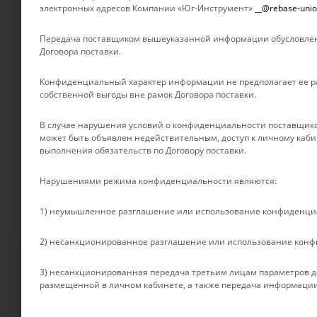
электронных адресов Компании «Юг-Инструмент»
__@rebase-unio
Новости
БРЕНДЫ
Отзывы
Передача поставщиком вышеуказанной информации обусловлен
Контакты
Договора поставки.
Партнеры
Конфиденциальный характер информации не предполагает ее ра
Сертификаты
собственной выгоды вне рамок Договора поставки.
Документы
Условия оплаты
В случае нарушения условий о конфиденциальности поставщико
может быть объявлен недействительным, доступ к личному каби
Условия доставки
выполнения обязательств по Договору поставки.
Гарантия на товар
Нарушениями режима конфиденциальности являются:
1) неумышленное разглашение или использование конфиденц
2) несанкционированное разглашение или использование кон
Файлы cookie
3) несанкционированная передача третьим лицам параметров до
Мы используем файлы cookie, разработанные нашими специалист
размещенной в личном кабинете, а также передача информации
2026 © Rebase Union
взаимодействие с пользователями и обслуживание. Продолжая п
смотрите в нашей
Политике в отношении файлов Cookie
.