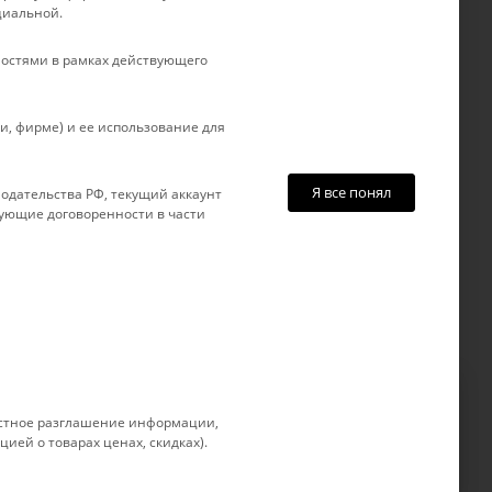
циальной.
авки
г. Краснодар, ул. Рашпилевская, д.
товар
121
остями в рамках действующего
, фирме) и ее использование для
Я все понял
одательства РФ, текущий аккаунт
вующие договоренности в части
 устное разглашение информации,
позволяет нам улучшать
Принимаю
ией о товарах ценах, скидках).
ия. Более подробные сведения