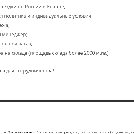
оездки по России и Европе;
я политика и индивидуальные условия;
ежа;
 менеджер;
ров под заказ;
а на складе (площадь склада более 2000 м.кв.).
ты для сотрудничества!
ИНФОРМАЦИЯ
ПОМОЩЬ
Магазины
Условия опла
ttps://rebase-union.ru/
, в т.ч. параметры доступа (логин/пароль) к данному