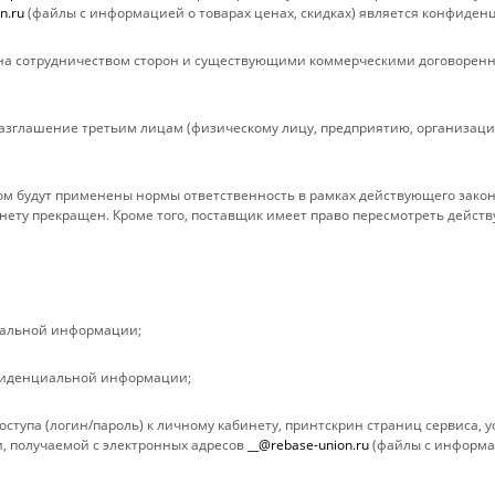
n.ru
(файлы с информацией о товарах ценах, скидках) является конфиден
Условия оплаты
Условия дост
Условия доставки
Гарантия на 
а сотрудничеством сторон и существующими коммерческими договоренн
Гарантия на товар
Вопрос-ответ
Реквизиты
Обзоры
зглашение третьим лицам (физическому лицу, предприятию, организации
Политика
м будут применены нормы ответственность в рамках действующего закон
нету прекращен. Кроме того, поставщик имеет право пересмотреть дейст
иальной информации;
фиденциальной информации;
ступа (логин/пароль) к личному кабинету, принтскрин страниц сервиса,
ами и третьими лицами, для анализа событий на нашем веб-сайте, что 
, получаемой с электронных адресов
__@rebase-union.ru
(файлы с информац
росмотр страниц нашего сайта, вы принимаете условия его использован