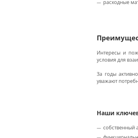
расходные мате
Преимущес
Интересы и пож
условия для вза
За годы активн
уважают потребн
Наши ключев
собственный а
функциональ