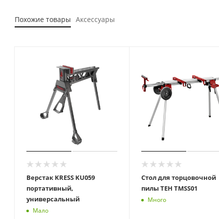
Похожие товары
Аксессуары
Верстак KRESS KU059
Стол для торцовочной
портативный,
пилы TEH TMSS01
универсальный
Много
Мало