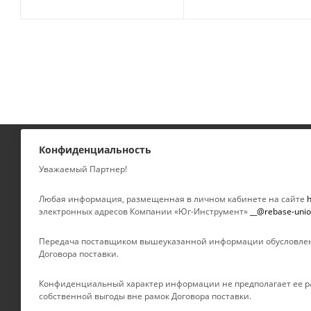
Конфиденциальность
КАТАЛОГ
КОМПАНИЯ
Уважаемый Партнер!
УСЛУГИ
О компании
Любая информация, размещенная в личном кабинете на сайте
h
электронных адресов Компании «Юг-Инструмент»
__@rebase-unio
Новости
БРЕНДЫ
Отзывы
Передача поставщиком вышеуказанной информации обусловлен
Контакты
Договора поставки.
Партнеры
Конфиденциальный характер информации не предполагает ее ра
Сертификаты
собственной выгоды вне рамок Договора поставки.
Документы