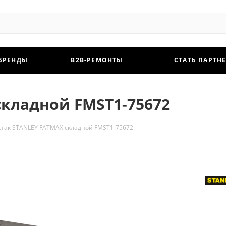
БРЕНДЫ
B2B-РЕМОНТЫ
СТАТЬ ПАРТН
складной FMST1-75672
стак STANLEY FATMAX складной FMST1-75672