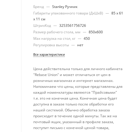
Бренд
—
Stanley Ручник
Габариты упакованного товара (ДхШхВ)
—
85 х 61
х 11 см
ШтрихКод
—
3253561756726
Размер рабочего стола, мм
—
850х600
Max нагрузка на стол, кг
—
450
Регулировка высоты
—
нет
Все характеристики
Цена действительна только для личного кабинета
"Rebase Union" и может отличаться от цен в
розничных магазинах и интернет магазинах.
Напоминаем что цены, которые представлены для
каждой номенклатуры являются "Прайсовыми"
т.е. это не конечная цена. Конечная цена будет
доступна в заказе только после обработки его
нашей системой. Обычно обработка заказа
происходит в течение одной минуты. Так же на
почтовый ящик, указанный в профиле заказа,
поступит письмо с конечной ценой товара,