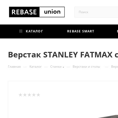
КАТАЛОГ
REBASE SMART
Верстак STANLEY FATMAX 
—
—
—
—
Главная
Каталог
Станки
Верстаки и столы
Вер