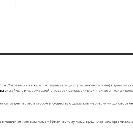
ИНФОРМАЦИЯ
ПОМОЩЬ
Магазины
Условия опла
ttps://rebase-union.ru/
, в т.ч. параметры доступа (логин/пароль) к данному
n.ru
(файлы с информацией о товарах ценах, скидках) является конфиден
Условия оплаты
Условия дост
Условия доставки
Гарантия на 
а сотрудничеством сторон и существующими коммерческими договоренн
Гарантия на товар
Вопрос-ответ
Реквизиты
Обзоры
зглашение третьим лицам (физическому лицу, предприятию, организации
Политика