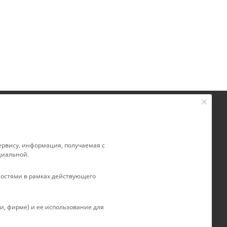
+ 7 861 272-88-88
ты
company@rebase-union.ru
 сервису, информация, получаемая с
циальной.
авки
г. Краснодар, ул. Рашпилевская, д.
товар
121
остями в рамках действующего
, фирме) и ее использование для