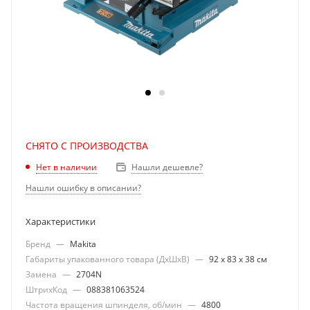
СНЯТО С ПРОИЗВОДСТВА
Нашли дешевле?
Нет в наличии
Нашли ошибку в описании?
Характеристики
Бренд
—
Makita
Габариты упакованного товара (ДхШхВ)
—
92 х 83 х 38 см
Замена
—
2704N
ШтрихКод
—
088381063524
Частота вращения шпинделя, об/мин
—
4800