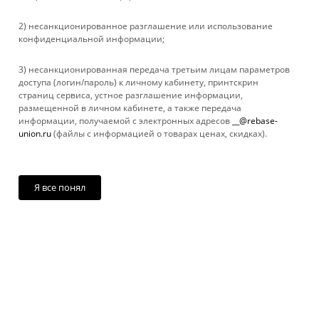
УСЛУГИ
2) несанкционированное разглашение или использование
БРЕНДЫ
конфиденциальной информации;
Файлы cookie
3) несанкционированная передача третьим лицам параметров
КОМПАНИЯ
Мы используем файлы cookie, разработанные нашими
доступа (логин/пароль) к личному кабинету, принтскрин
специалистами и третьими лицами, для анализа событий на
страниц сервиса, устное разглашение информации,
нашем веб-сайте, что позволяет нам улучшать
ИНФОРМАЦИЯ
размещенной в личном кабинете, а также передача
взаимодействие с пользователями и обслуживание.
информации, получаемой с электронных адресов
__@rebase-
Продолжая просмотр страниц нашего сайта, вы принимаете
union.ru
(файлы с информацией о товарах ценах, скидках).
условия его использования. Более подробные сведения
ПОМОЩЬ
смотрите в нашей
Политике в отношении файлов Cookie
.
Принимаю
Я все понял
+ 7 861 272-88-88
company@rebase-union.ru
г. Краснодар, ул. Рашпилевская, д. 121