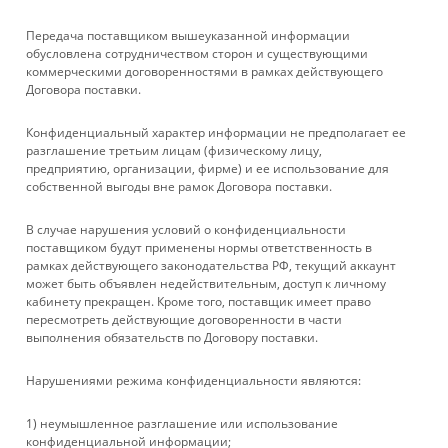
Передача поставщиком вышеуказанной информации
обусловлена сотрудничеством сторон и существующими
коммерческими договоренностями в рамках действующего
Договора поставки.
Конфиденциальный характер информации не предполагает ее
Станок д/о Makita 2704 N
разглашение третьим лицам (физическому лицу,
предприятию, организации, фирме) и ее использование для
Нет в наличии
собственной выгоды вне рамок Договора поставки.
В случае нарушения условий о конфиденциальности
поставщиком будут применены нормы ответственность в
рамках действующего законодательства РФ, текущий аккаунт
может быть объявлен недействительным, доступ к личному
кабинету прекращен. Кроме того, поставщик имеет право
пересмотреть действующие договоренности в части
выполнения обязательств по Договору поставки.
Нарушениями режима конфиденциальности являются:
КАТАЛОГ
1) неумышленное разглашение или использование
конфиденциальной информации;