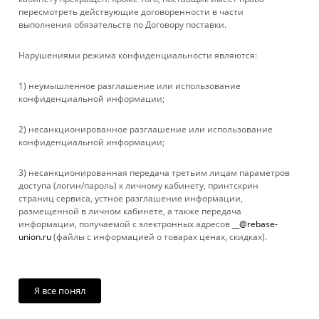
пересмотреть действующие договоренности в части
выполнения обязательств по Договору поставки.
ПОМОЩЬ
Нарушениями режима конфиденциальности являются:
+ 7 861 272-88-88
1) неумышленное разглашение или использование
конфиденциальной информации;
company@rebase-union.ru
2) несанкционированное разглашение или использование
г. Краснодар, ул. Рашпилевская, д. 121
конфиденциальной информации;
Файлы cookie
3) несанкционированная передача третьим лицам параметров
Мы используем файлы cookie, разработанные нашими
доступа (логин/пароль) к личному кабинету, принтскрин
специалистами и третьими лицами, для анализа событий на
страниц сервиса, устное разглашение информации,
нашем веб-сайте, что позволяет нам улучшать
размещенной в личном кабинете, а также передача
взаимодействие с пользователями и обслуживание.
информации, получаемой с электронных адресов
__@rebase-
Продолжая просмотр страниц нашего сайта, вы принимаете
union.ru
(файлы с информацией о товарах ценах, скидках).
условия его использования. Более подробные сведения
2026 © Rebase Union
смотрите в нашей
Политике в отношении файлов Cookie
.
Принимаю
Я все понял