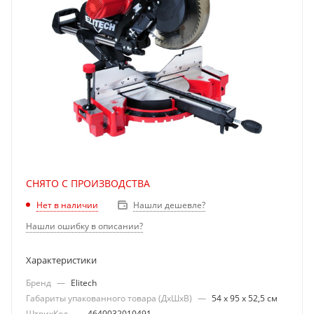
СНЯТО С ПРОИЗВОДСТВА
Нашли дешевле?
Нет в наличии
Нашли ошибку в описании?
Характеристики
Бренд
—
Elitech
Габариты упакованного товара (ДхШхВ)
—
54 х 95 х 52,5 см
ШтрихКод
—
4640032010491