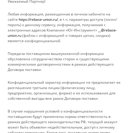
Уважаемый Партнер!
Любая информация, размещенная в личном кабинете на
сайте
https://rebase-union.ru/
, в т.ч. параметры доступа (логин/
пароль) к данному сервису, информация, получаемая с
электронных адресов Компании «Юг-Инструмент»
__@rebase-
union.ru
(файлы с информацией о товарах ценах, скидках)
является конфиденциальной.
Передача поставщиком вышеуказанной информации
обусловлена сотрудничеством сторон и существующими
коммерческими договоренностями в рамках действующего
Договора поставки.
КАТАЛОГ
Конфиденциальный характер информации не предполагает ее
УСЛУГИ
разглашение третьим лицам (физическому лицу,
предприятию, организации, фирме) и ее использование для
собственной выгоды вне рамок Договора поставки.
БРЕНДЫ
В случае нарушения условий о конфиденциальности
КОМПАНИЯ
поставщиком будут применены нормы ответственность в
рамках действующего законодательства РФ, текущий аккаунт
может быть объявлен недействительным, доступ к личному
ИНФОРМАЦИЯ
кабинету прекращен. Кроме того, поставщик имеет право