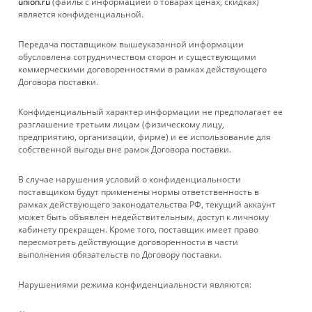
union.ru
(файлы с информацией о товарах ценах, скидках)
является конфиденциальной.
Передача поставщиком вышеуказанной информации
обусловлена сотрудничеством сторон и существующими
коммерческими договоренностями в рамках действующего
Договора поставки.
КАТАЛОГ
Конфиденциальный характер информации не предполагает ее
УСЛУГИ
разглашение третьим лицам (физическому лицу,
предприятию, организации, фирме) и ее использование для
собственной выгоды вне рамок Договора поставки.
БРЕНДЫ
В случае нарушения условий о конфиденциальности
КОМПАНИЯ
поставщиком будут применены нормы ответственность в
рамках действующего законодательства РФ, текущий аккаунт
может быть объявлен недействительным, доступ к личному
ИНФОРМАЦИЯ
кабинету прекращен. Кроме того, поставщик имеет право
пересмотреть действующие договоренности в части
выполнения обязательств по Договору поставки.
ПОМОЩЬ
Нарушениями режима конфиденциальности являются: