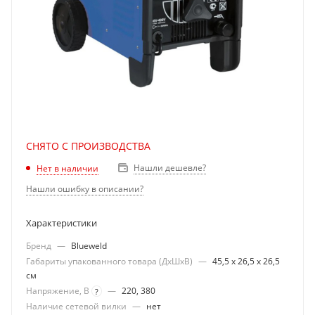
СНЯТО С ПРОИЗВОДСТВА
Нашли дешевле?
Нет в наличии
Нашли ошибку в описании?
Характеристики
Бренд
—
Blueweld
Габариты упакованного товара (ДхШхВ)
—
45,5 х 26,5 х 26,5
см
Напряжение, В
—
220, 380
?
Наличие сетевой вилки
—
нет