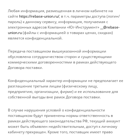
Любая информация, размещенная в личном кабинете на
сайте
https://rebase-union.ru/
, в т.ч. параметры доступа (логин/
пароль) к данному сервису, информация, получаемая с
электронных адресов Компании «Юг-Инструмент»
__@rebase-
union.ru
(файлы с информацией о товарах ценах, скидках)
является конфиденциальной.
Передача поставщиком вышеуказанной информации
обусловлена сотрудничеством сторон и существующими
коммерческими договоренностями в рамках действующего
Договора поставки.
КАТАЛОГ
Конфиденциальный характер информации не предполагает ее
УСЛУГИ
разглашение третьим лицам (физическому лицу,
предприятию, организации, фирме) и ее использование для
собственной выгоды вне рамок Договора поставки.
БРЕНДЫ
В случае нарушения условий о конфиденциальности
КОМПАНИЯ
поставщиком будут применены нормы ответственность в
рамках действующего законодательства РФ, текущий аккаунт
может быть объявлен недействительным, доступ к личному
ИНФОРМАЦИЯ
кабинету прекращен. Кроме того, поставщик имеет право