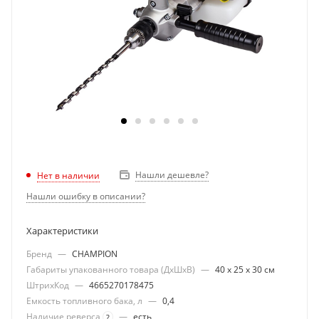
Нашли дешевле?
Нет в наличии
Нашли ошибку в описании?
Характеристики
Бренд
—
CHAMPION
Габариты упакованного товара (ДхШхВ)
—
40 х 25 х 30 см
ШтрихКод
—
4665270178475
Емкость топливного бака, л
—
0,4
Наличие реверса
—
есть
?