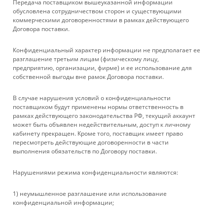
Передача поставщиком вышеуказанной информации
обусловлена сотрудничеством сторон и существующими
коммерческими договоренностями в рамках действующего
Договора поставки.
КАТАЛОГ
Конфиденциальный характер информации не предполагает ее
УСЛУГИ
разглашение третьим лицам (физическому лицу,
предприятию, организации, фирме) и ее использование для
собственной выгоды вне рамок Договора поставки.
БРЕНДЫ
В случае нарушения условий о конфиденциальности
КОМПАНИЯ
поставщиком будут применены нормы ответственность в
рамках действующего законодательства РФ, текущий аккаунт
может быть объявлен недействительным, доступ к личному
ИНФОРМАЦИЯ
кабинету прекращен. Кроме того, поставщик имеет право
пересмотреть действующие договоренности в части
выполнения обязательств по Договору поставки.
ПОМОЩЬ
Нарушениями режима конфиденциальности являются:
+ 7 861 272-88-88
1) неумышленное разглашение или использование
конфиденциальной информации;
company@rebase-union.ru