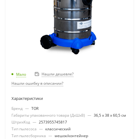
Нашли дешевле?
Мало
Нашли ошибку в описании?
Характеристики
Бренд
—
TOR
Габариты упакованного товара (ДхШхВ)
—
36,5 х 38 х 60,5 см
ШтрихКод
—
2573955745817
Тип пылесоса
—
классический
Тип пылесборника
—
мешок/контейнер