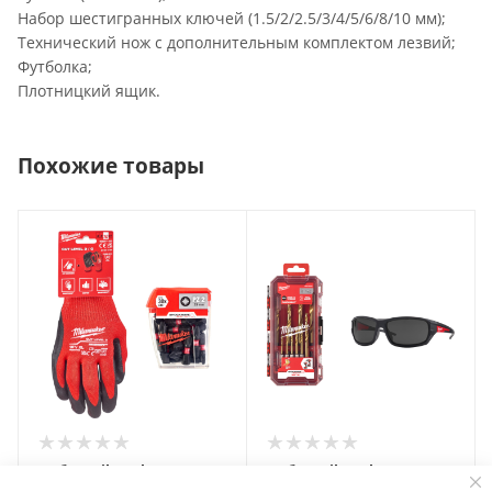
Набор шестигранных ключей (1.5/2/2.5/3/4/5/6/8/10 мм);
Технический нож с дополнительным комплектом лезвий;
Футболка;
Плотницкий ящик.
Похожие товары
Набор Milwaukee №12XL
Набор Milwaukee №2
4932430864 + 4932471422
4932493865 + 4932471884