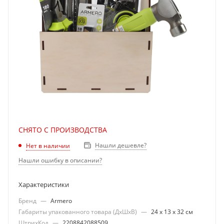
СНЯТО С ПРОИЗВОДСТВА
Нашли дешевле?
Нет в наличии
Нашли ошибку в описании?
Характеристики
Бренд
—
Armero
Габариты упакованного товара (ДхШхВ)
—
24 х 13 х 32 см
ШтрихКод
—
2208842088509