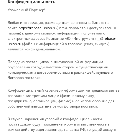
Конфиденциальность
Достаточно
Достаточно
Уважаемый Партнер!
Любая информация, размещенная в личном кабинете на
сайте
https://rebase-union.ru/
, в т.ч. параметры доступа (логин/
пароль) к данному сервису, информация, получаемая с
электронных адресов Компании «Юг-Инструмент»
__@rebase-
union.ru
(файлы с информацией о товарах ценах, скидках)
является конфиденциальной.
Передача поставщиком вышеуказанной информации
обусловлена сотрудничеством сторон и существующими
коммерческими договоренностями в рамках действующего
Договора поставки.
КАТАЛОГ
Конфиденциальный характер информации не предполагает ее
УСЛУГИ
разглашение третьим лицам (физическому лицу,
предприятию, организации, фирме) и ее использование для
собственной выгоды вне рамок Договора поставки.
БРЕНДЫ
В случае нарушения условий о конфиденциальности
КОМПАНИЯ
поставщиком будут применены нормы ответственность в
рамках действующего законодательства РФ, текущий аккаунт