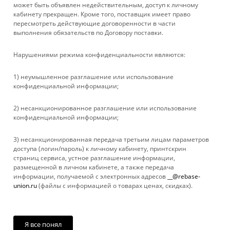
может быть объявлен недействительным, доступ к личному
ИНФОРМАЦИЯ
кабинету прекращен. Кроме того, поставщик имеет право
пересмотреть действующие договоренности в части
выполнения обязательств по Договору поставки.
ПОМОЩЬ
Нарушениями режима конфиденциальности являются:
+ 7 861 272-88-88
1) неумышленное разглашение или использование
конфиденциальной информации;
company@rebase-union.ru
2) несанкционированное разглашение или использование
г. Краснодар, ул. Рашпилевская, д. 121
конфиденциальной информации;
Файлы cookie
3) несанкционированная передача третьим лицам параметров
Мы используем файлы cookie, разработанные нашими
доступа (логин/пароль) к личному кабинету, принтскрин
специалистами и третьими лицами, для анализа событий на
страниц сервиса, устное разглашение информации,
нашем веб-сайте, что позволяет нам улучшать
размещенной в личном кабинете, а также передача
взаимодействие с пользователями и обслуживание.
информации, получаемой с электронных адресов
__@rebase-
Продолжая просмотр страниц нашего сайта, вы принимаете
union.ru
(файлы с информацией о товарах ценах, скидках).
условия его использования. Более подробные сведения
2026 © Rebase Union
смотрите в нашей
Политике в отношении файлов Cookie
.
Принимаю
Я все понял