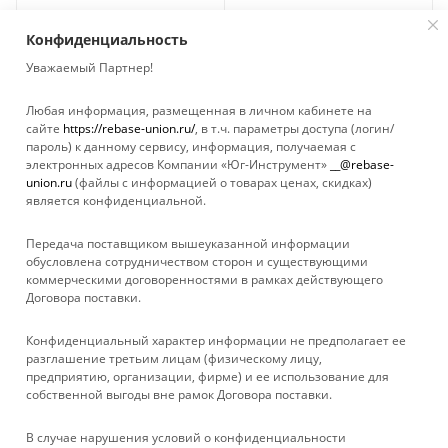
(E2205.022.01)
(E2205.026.01)
Достаточно
Достаточно
Конфиденциальность
Уважаемый Партнер!
Любая информация, размещенная в личном кабинете на
сайте
https://rebase-union.ru/
, в т.ч. параметры доступа (логин/
пароль) к данному сервису, информация, получаемая с
электронных адресов Компании «Юг-Инструмент»
__@rebase-
union.ru
(файлы с информацией о товарах ценах, скидках)
является конфиденциальной.
Передача поставщиком вышеуказанной информации
обусловлена сотрудничеством сторон и существующими
коммерческими договоренностями в рамках действующего
Договора поставки.
КАТАЛОГ
Конфиденциальный характер информации не предполагает ее
УСЛУГИ
разглашение третьим лицам (физическому лицу,
предприятию, организации, фирме) и ее использование для
собственной выгоды вне рамок Договора поставки.
БРЕНДЫ
В случае нарушения условий о конфиденциальности