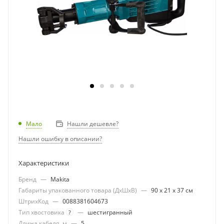
Нашли дешевле?
Мало
Нашли ошибку в описании?
Характеристики
Бренд
—
Makita
Габариты упакованного товара (ДхШхВ)
—
90 х 21 х 37 см
ШтрихКод
—
0088381604673
Тип хвостовика
—
шестигранный
?
Длина кабеля, м
—
5