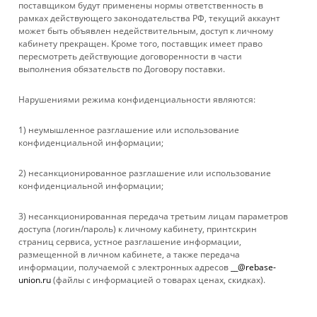
КОМПАНИЯ
поставщиком будут применены нормы ответственность в
рамках действующего законодательства РФ, текущий аккаунт
может быть объявлен недействительным, доступ к личному
ИНФОРМАЦИЯ
кабинету прекращен. Кроме того, поставщик имеет право
пересмотреть действующие договоренности в части
выполнения обязательств по Договору поставки.
ПОМОЩЬ
Нарушениями режима конфиденциальности являются:
+ 7 861 272-88-88
1) неумышленное разглашение или использование
конфиденциальной информации;
company@rebase-union.ru
2) несанкционированное разглашение или использование
г. Краснодар, ул. Рашпилевская, д. 121
конфиденциальной информации;
Файлы cookie
3) несанкционированная передача третьим лицам параметров
Мы используем файлы cookie, разработанные нашими
доступа (логин/пароль) к личному кабинету, принтскрин
специалистами и третьими лицами, для анализа событий на
страниц сервиса, устное разглашение информации,
нашем веб-сайте, что позволяет нам улучшать
размещенной в личном кабинете, а также передача
взаимодействие с пользователями и обслуживание.
информации, получаемой с электронных адресов
__@rebase-
Продолжая просмотр страниц нашего сайта, вы принимаете
union.ru
(файлы с информацией о товарах ценах, скидках).
условия его использования. Более подробные сведения
2026 © Rebase Union
смотрите в нашей
Политике в отношении файлов Cookie
.