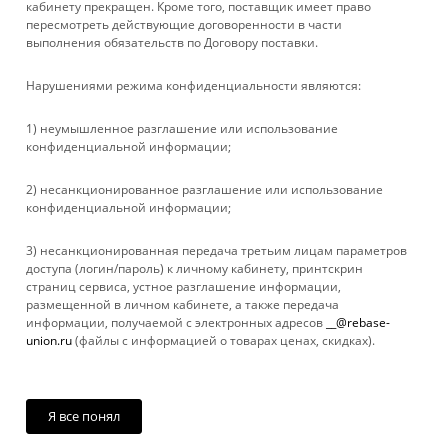
кабинету прекращен. Кроме того, поставщик имеет право
пересмотреть действующие договоренности в части
выполнения обязательств по Договору поставки.
ПОМОЩЬ
Нарушениями режима конфиденциальности являются:
+ 7 861 272-88-88
1) неумышленное разглашение или использование
конфиденциальной информации;
company@rebase-union.ru
2) несанкционированное разглашение или использование
г. Краснодар, ул. Рашпилевская, д. 121
конфиденциальной информации;
Файлы cookie
3) несанкционированная передача третьим лицам параметров
Мы используем файлы cookie, разработанные нашими
доступа (логин/пароль) к личному кабинету, принтскрин
специалистами и третьими лицами, для анализа событий на
страниц сервиса, устное разглашение информации,
нашем веб-сайте, что позволяет нам улучшать
размещенной в личном кабинете, а также передача
взаимодействие с пользователями и обслуживание.
информации, получаемой с электронных адресов
__@rebase-
Продолжая просмотр страниц нашего сайта, вы принимаете
union.ru
(файлы с информацией о товарах ценах, скидках).
условия его использования. Более подробные сведения
2026 © Rebase Union
смотрите в нашей
Политике в отношении файлов Cookie
.
Принимаю
Я все понял