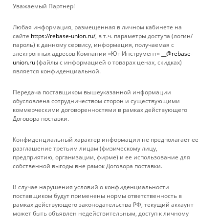
Уважаемый Партнер!
Любая информация, размещенная в личном кабинете на
сайте
https://rebase-union.ru/
, в т.ч. параметры доступа (логин/
пароль) к данному сервису, информация, получаемая с
электронных адресов Компании «Юг-Инструмент»
__@rebase-
union.ru
(файлы с информацией о товарах ценах, скидках)
является конфиденциальной.
Передача поставщиком вышеуказанной информации
обусловлена сотрудничеством сторон и существующими
коммерческими договоренностями в рамках действующего
Договора поставки.
КАТАЛОГ
Конфиденциальный характер информации не предполагает ее
УСЛУГИ
разглашение третьим лицам (физическому лицу,
предприятию, организации, фирме) и ее использование для
собственной выгоды вне рамок Договора поставки.
БРЕНДЫ
В случае нарушения условий о конфиденциальности
КОМПАНИЯ
поставщиком будут применены нормы ответственность в
рамках действующего законодательства РФ, текущий аккаунт
может быть объявлен недействительным, доступ к личному
ИНФОРМАЦИЯ