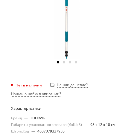
Нашли дешевле?
Нет в наличии
Нашли ошибку в описании?
Характеристики
Бренд
—
THORVIK
Габариты упакованного товара (ДхШхВ)
—
98 х 12 х 10 см
ШтрихКод
—
4607079337950