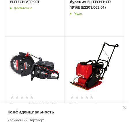
ELITECH VTP 90T
бурения ELITECH HCD
1916E (E2201.063.01)
Достаточно
Мало
Бензорез ELITECH GC 400
Виброплита бензиновая
(E2103.002.00)
ELITECH ПВТ 90 ЧБВЛ
Конфиденциальность
Мало
Нет в наличии
Уважаемый Партнер!