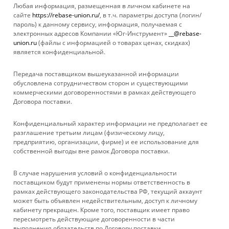
Любая информация, размещенная в личном кабинете на
сайте
https://rebase-union.ru/
, в т.ч. параметры доступа (логин/
пароль) к данному сервису, информация, получаемая с
Показать еще
электронных адресов Компании «Юг-Инструмент»
__@rebase-
union.ru
(файлы с информацией о товарах ценах, скидках)
является конфиденциальной.
1
2
Передача поставщиком вышеуказанной информации
обусловлена сотрудничеством сторон и существующими
коммерческими договоренностями в рамках действующего
Договора поставки.
КАТАЛОГ
Конфиденциальный характер информации не предполагает ее
УСЛУГИ
разглашение третьим лицам (физическому лицу,
предприятию, организации, фирме) и ее использование для
собственной выгоды вне рамок Договора поставки.
БРЕНДЫ
В случае нарушения условий о конфиденциальности
КОМПАНИЯ
поставщиком будут применены нормы ответственность в
рамках действующего законодательства РФ, текущий аккаунт
может быть объявлен недействительным, доступ к личному
ИНФОРМАЦИЯ
кабинету прекращен. Кроме того, поставщик имеет право
пересмотреть действующие договоренности в части
выполнения обязательств по Договору поставки.