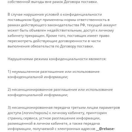
собственной выгоды вне рамок Договора поставки.
БРЕНДЫ
В случае нарушения условий о конфиденциальности
КОМПАНИЯ
поставщиком будут применены нормы ответственность в
рамках действующего законодательства РФ, текущий аккаунт
может быть объявлен недействительным, доступ к личному
ИНФОРМАЦИЯ
кабинету прекращен. Кроме того, поставщик имеет право
пересмотреть действующие договоренности в части
выполнения обязательств по Договору поставки.
ПОМОЩЬ
Нарушениями режима конфиденциальности являются:
+ 7 861 272-88-88
1) неумышленное разглашение или использование
конфиденциальной информации;
company@rebase-union.ru
2) несанкционированное разглашение или использование
г. Краснодар, ул. Рашпилевская, д. 121
конфиденциальной информации;
Файлы cookie
3) несанкционированная передача третьим лицам параметров
Мы используем файлы cookie, разработанные нашими
доступа (логин/пароль) к личному кабинету, принтскрин
специалистами и третьими лицами, для анализа событий на
страниц сервиса, устное разглашение информации,
нашем веб-сайте, что позволяет нам улучшать
размещенной в личном кабинете, а также передача
взаимодействие с пользователями и обслуживание.
информации, получаемой с электронных адресов
__@rebase-
Продолжая просмотр страниц нашего сайта, вы принимаете