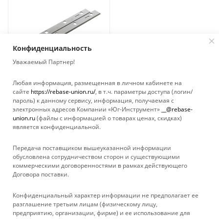
Конфиденциальность
Уважаемый Партнер!
Любая информация, размещенная в личном кабинете на
сайте
https://rebase-union.ru/
, в т.ч. параметры доступа (логин/
Нож ELITECH для
пароль) к данному сервису, информация, получаемая с
рейсмуса СФР 1525 2 шт.
электронных адресов Компании «Юг-Инструмент»
__@rebase-
Нет в наличии
union.ru
(файлы с информацией о товарах ценах, скидках)
является конфиденциальной.
Передача поставщиком вышеуказанной информации
обусловлена сотрудничеством сторон и существующими
коммерческими договоренностями в рамках действующего
Договора поставки.
КАТАЛОГ
Конфиденциальный характер информации не предполагает ее
УСЛУГИ
разглашение третьим лицам (физическому лицу,
предприятию, организации, фирме) и ее использование для