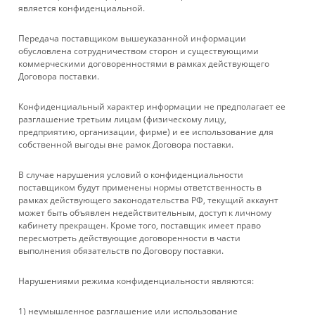
является конфиденциальной.
1
2
Передача поставщиком вышеуказанной информации
обусловлена сотрудничеством сторон и существующими
коммерческими договоренностями в рамках действующего
Договора поставки.
КАТАЛОГ
Конфиденциальный характер информации не предполагает ее
УСЛУГИ
разглашение третьим лицам (физическому лицу,
предприятию, организации, фирме) и ее использование для
собственной выгоды вне рамок Договора поставки.
БРЕНДЫ
В случае нарушения условий о конфиденциальности
КОМПАНИЯ
поставщиком будут применены нормы ответственность в
рамках действующего законодательства РФ, текущий аккаунт
может быть объявлен недействительным, доступ к личному
ИНФОРМАЦИЯ
кабинету прекращен. Кроме того, поставщик имеет право
пересмотреть действующие договоренности в части
выполнения обязательств по Договору поставки.
ПОМОЩЬ
Нарушениями режима конфиденциальности являются:
+ 7 861 272-88-88
1) неумышленное разглашение или использование