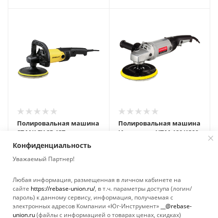
Полировальная машина
Полировальная машина
STANLEY SP 137
Интерскол УПМ-180/1300
Э
Нет в наличии
Конфиденциальность
Нет в наличии
Уважаемый Партнер!
Любая информация, размещенная в личном кабинете на
сайте
https://rebase-union.ru/
, в т.ч. параметры доступа (логин/
пароль) к данному сервису, информация, получаемая с
Показать еще
электронных адресов Компании «Юг-Инструмент»
__@rebase-
union.ru
(файлы с информацией о товарах ценах, скидках)