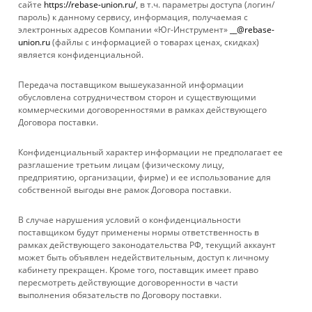
сайте
https://rebase-union.ru/
, в т.ч. параметры доступа (логин/
пароль) к данному сервису, информация, получаемая с
Комплектация:
электронных адресов Компании «Юг-Инструмент»
__@rebase-
union.ru
(файлы с информацией о товарах ценах, скидках)
Муфта комбинированная ДЖИЛЕКС 3/4" 20 мм с наружной
является конфиденциальной.
резьбой.
Передача поставщиком вышеуказанной информации
обусловлена сотрудничеством сторон и существующими
коммерческими договоренностями в рамках действующего
Договора поставки.
КАТАЛОГ
Конфиденциальный характер информации не предполагает ее
УСЛУГИ
разглашение третьим лицам (физическому лицу,
предприятию, организации, фирме) и ее использование для
собственной выгоды вне рамок Договора поставки.
БРЕНДЫ
В случае нарушения условий о конфиденциальности
КОМПАНИЯ
поставщиком будут применены нормы ответственность в
рамках действующего законодательства РФ, текущий аккаунт
может быть объявлен недействительным, доступ к личному
ИНФОРМАЦИЯ
кабинету прекращен. Кроме того, поставщик имеет право
пересмотреть действующие договоренности в части
выполнения обязательств по Договору поставки.
ПОМОЩЬ