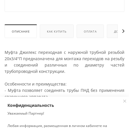
ОПИСАНИЕ
КАК КУПИТЬ
ОПЛАТА
ДОСТАВК
Муфта Джилекс переходная с наружной трубной резьбой
20х3/4"П предназначена для монтажа переходов на резьбу
и соединений различных по диаметру частей
трубопроводной конструкции.
Особенности и преимущества:
- Муфта позволяет соединять трубы ПНД без применения
сварочного аппарата.
- Герметичное соединение частей трубопровода благодаря
Конфиденциальность
сборке резьбовым способом.
Уважаемый Партнер!
- Многократная, до 10 раз сборка и разборка.
- Эргономическая форма муфты облегчает работы по
Любая информация, размещенная в личном кабинете на
монтажу.