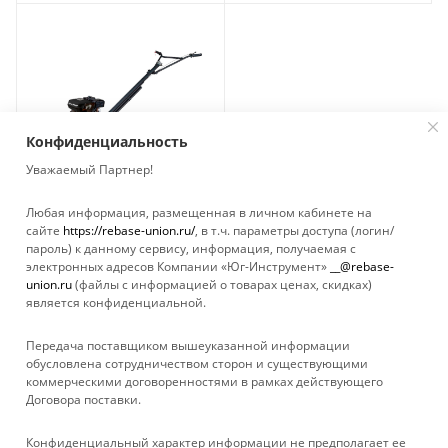
Конфиденциальность
Уважаемый Партнер!
Любая информация, размещенная в личном кабинете на
сайте
https://rebase-union.ru/
, в т.ч. параметры доступа (логин/
Затирочная машина
пароль) к данному сервису, информация, получаемая с
LIFAN ST-36 ( 2 коробки)
электронных адресов Компании «Юг-Инструмент»
__@rebase-
Нет в наличии
union.ru
(файлы с информацией о товарах ценах, скидках)
является конфиденциальной.
Передача поставщиком вышеуказанной информации
обусловлена сотрудничеством сторон и существующими
коммерческими договоренностями в рамках действующего
Договора поставки.
КАТАЛОГ
Конфиденциальный характер информации не предполагает ее