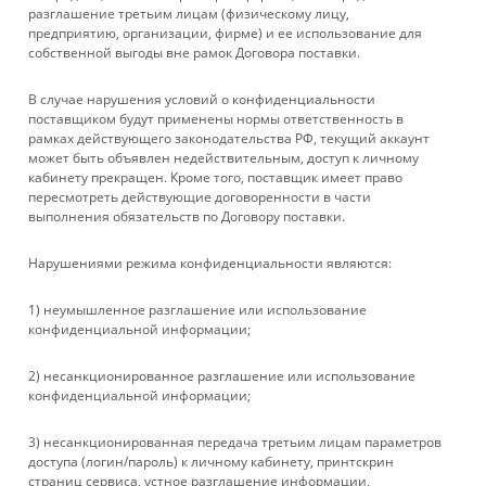
УСЛУГИ
разглашение третьим лицам (физическому лицу,
предприятию, организации, фирме) и ее использование для
собственной выгоды вне рамок Договора поставки.
БРЕНДЫ
В случае нарушения условий о конфиденциальности
КОМПАНИЯ
поставщиком будут применены нормы ответственность в
рамках действующего законодательства РФ, текущий аккаунт
может быть объявлен недействительным, доступ к личному
ИНФОРМАЦИЯ
кабинету прекращен. Кроме того, поставщик имеет право
пересмотреть действующие договоренности в части
выполнения обязательств по Договору поставки.
ПОМОЩЬ
Нарушениями режима конфиденциальности являются:
+ 7 861 272-88-88
1) неумышленное разглашение или использование
конфиденциальной информации;
company@rebase-union.ru
2) несанкционированное разглашение или использование
г. Краснодар, ул. Рашпилевская, д. 121
конфиденциальной информации;
Файлы cookie
3) несанкционированная передача третьим лицам параметров
Мы используем файлы cookie, разработанные нашими
доступа (логин/пароль) к личному кабинету, принтскрин
специалистами и третьими лицами, для анализа событий на
страниц сервиса, устное разглашение информации,