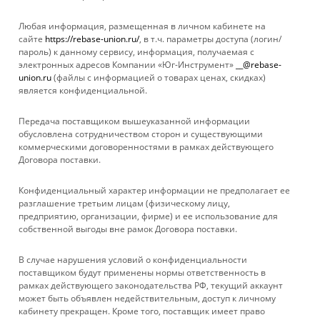
Любая информация, размещенная в личном кабинете на
Газонокосилка
сайте
https://rebase-union.ru/
, в т.ч. параметры доступа (логин/
CHAMPION MM 4026
пароль) к данному сервису, информация, получаемая с
ручная механическая
электронных адресов Компании «Юг-Инструмент»
__@rebase-
Нет в наличии
union.ru
(файлы с информацией о товарах ценах, скидках)
является конфиденциальной.
Передача поставщиком вышеуказанной информации
обусловлена сотрудничеством сторон и существующими
коммерческими договоренностями в рамках действующего
Договора поставки.
КАТАЛОГ
Конфиденциальный характер информации не предполагает ее
УСЛУГИ
разглашение третьим лицам (физическому лицу,
предприятию, организации, фирме) и ее использование для
собственной выгоды вне рамок Договора поставки.
БРЕНДЫ
В случае нарушения условий о конфиденциальности
КОМПАНИЯ
поставщиком будут применены нормы ответственность в
рамках действующего законодательства РФ, текущий аккаунт
может быть объявлен недействительным, доступ к личному
ИНФОРМАЦИЯ
кабинету прекращен. Кроме того, поставщик имеет право