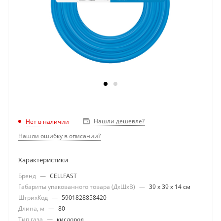
Нашли дешевле?
Нет в наличии
Нашли ошибку в описании?
Характеристики
Бренд
—
CELLFAST
Габариты упакованного товара (ДхШхВ)
—
39 х 39 х 14 см
ШтрихКод
—
5901828858420
Длина, м
—
80
Тип газа
—
кислород