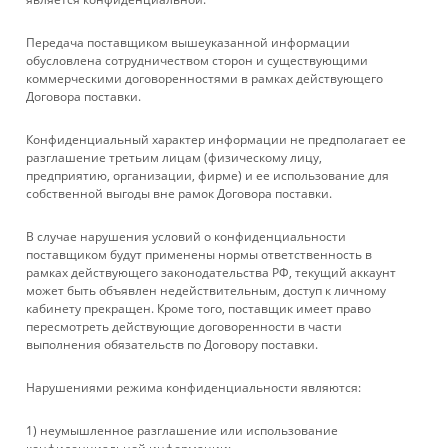
Передача поставщиком вышеуказанной информации
обусловлена сотрудничеством сторон и существующими
коммерческими договоренностями в рамках действующего
Договора поставки.
КАТАЛОГ
Конфиденциальный характер информации не предполагает ее
УСЛУГИ
разглашение третьим лицам (физическому лицу,
предприятию, организации, фирме) и ее использование для
собственной выгоды вне рамок Договора поставки.
БРЕНДЫ
В случае нарушения условий о конфиденциальности
КОМПАНИЯ
поставщиком будут применены нормы ответственность в
рамках действующего законодательства РФ, текущий аккаунт
может быть объявлен недействительным, доступ к личному
ИНФОРМАЦИЯ
кабинету прекращен. Кроме того, поставщик имеет право
пересмотреть действующие договоренности в части
выполнения обязательств по Договору поставки.
ПОМОЩЬ
Нарушениями режима конфиденциальности являются:
+ 7 861 272-88-88
1) неумышленное разглашение или использование