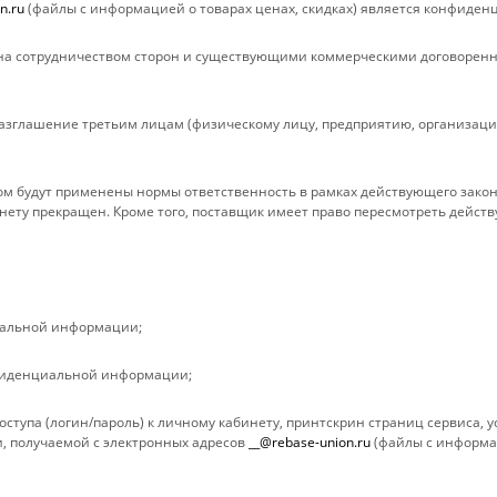
n.ru
(файлы с информацией о товарах ценах, скидках) является конфиден
Условия оплаты
Условия дост
Условия доставки
Гарантия на 
а сотрудничеством сторон и существующими коммерческими договоренн
Гарантия на товар
Вопрос-ответ
Реквизиты
Обзоры
зглашение третьим лицам (физическому лицу, предприятию, организации
Политика
м будут применены нормы ответственность в рамках действующего закон
нету прекращен. Кроме того, поставщик имеет право пересмотреть дейст
иальной информации;
фиденциальной информации;
ступа (логин/пароль) к личному кабинету, принтскрин страниц сервиса,
ами и третьими лицами, для анализа событий на нашем веб-сайте, что 
, получаемой с электронных адресов
__@rebase-union.ru
(файлы с информац
росмотр страниц нашего сайта, вы принимаете условия его использован