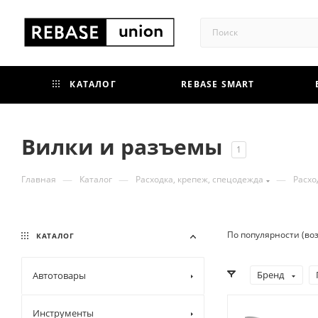
КАТАЛОГ
REBASE SMART
Вилки и разъемы
1
—
—
—
Главная
Каталог
Расходка, крепеж, спецодежда
Расх
По популярности (во
КАТАЛОГ
Бренд
Автотовары
Инструменты