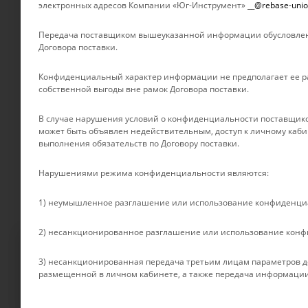
электронных адресов Компании «Юг-Инструмент»
__@rebase-unio
Новости
БРЕНДЫ
Отзывы
Передача поставщиком вышеуказанной информации обусловлен
Контакты
Договора поставки.
Партнеры
Конфиденциальный характер информации не предполагает ее ра
Сертификаты
собственной выгоды вне рамок Договора поставки.
Документы
Условия оплаты
В случае нарушения условий о конфиденциальности поставщико
может быть объявлен недействительным, доступ к личному каби
Условия доставки
выполнения обязательств по Договору поставки.
Гарантия на товар
Нарушениями режима конфиденциальности являются:
1) неумышленное разглашение или использование конфиденц
2) несанкционированное разглашение или использование кон
Файлы cookie
3) несанкционированная передача третьим лицам параметров до
Мы используем файлы cookie, разработанные нашими специалист
2026 © Rebase Union
размещенной в личном кабинете, а также передача информации
взаимодействие с пользователями и обслуживание. Продолжая п
смотрите в нашей
Политике в отношении файлов Cookie
.