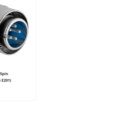
5pin
ый (TIG E201)