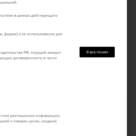
циальной.
авки
г. Краснодар, ул. Рашпилевская, д.
товар
121
остями в рамках действующего
, фирме) и ее использование для
Я все понял
одательства РФ, текущий аккаунт
вующие договоренности в части
 устное разглашение информации,
позволяет нам улучшать
Принимаю
ией о товарах ценах, скидках).
ия. Более подробные сведения