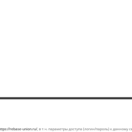
ИНФОРМАЦИЯ
ПОМОЩЬ
Магазины
Условия опла
ttps://rebase-union.ru/
, в т.ч. параметры доступа (логин/пароль) к данному