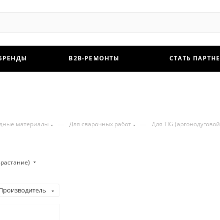
БРЕНДЫ
B2B-РЕМОНТЫ
СТАТЬ ПАРТН
—
—
одные материалы
Для сварочных работ
Для TIG (аргонодуговой
зрастание)
Производитель