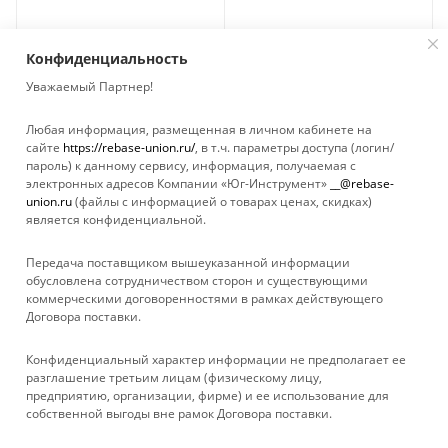
Конфиденциальность
Уважаемый Партнер!
Любая информация, размещенная в личном кабинете на
сайте
https://rebase-union.ru/
, в т.ч. параметры доступа (логин/
пароль) к данному сервису, информация, получаемая с
электронных адресов Компании «Юг-Инструмент»
__@rebase-
union.ru
(файлы с информацией о товарах ценах, скидках)
является конфиденциальной.
Передача поставщиком вышеуказанной информации
обусловлена сотрудничеством сторон и существующими
коммерческими договоренностями в рамках действующего
Договора поставки.
КАТАЛОГ
Конфиденциальный характер информации не предполагает ее
УСЛУГИ
разглашение третьим лицам (физическому лицу,
предприятию, организации, фирме) и ее использование для
собственной выгоды вне рамок Договора поставки.
БРЕНДЫ