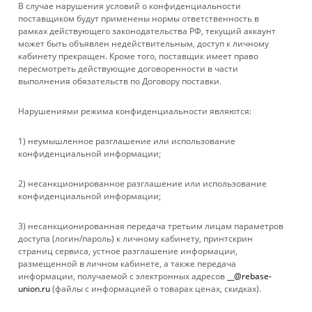
В случае нарушения условий о конфиденциальности
КОМПАНИЯ
поставщиком будут применены нормы ответственность в
рамках действующего законодательства РФ, текущий аккаунт
может быть объявлен недействительным, доступ к личному
ИНФОРМАЦИЯ
кабинету прекращен. Кроме того, поставщик имеет право
пересмотреть действующие договоренности в части
выполнения обязательств по Договору поставки.
ПОМОЩЬ
Нарушениями режима конфиденциальности являются:
+ 7 861 272-88-88
1) неумышленное разглашение или использование
конфиденциальной информации;
company@rebase-union.ru
2) несанкционированное разглашение или использование
г. Краснодар, ул. Рашпилевская, д. 121
конфиденциальной информации;
Файлы cookie
3) несанкционированная передача третьим лицам параметров
Мы используем файлы cookie, разработанные нашими
доступа (логин/пароль) к личному кабинету, принтскрин
специалистами и третьими лицами, для анализа событий на
страниц сервиса, устное разглашение информации,
нашем веб-сайте, что позволяет нам улучшать
размещенной в личном кабинете, а также передача
взаимодействие с пользователями и обслуживание.
информации, получаемой с электронных адресов
__@rebase-
Продолжая просмотр страниц нашего сайта, вы принимаете
union.ru
(файлы с информацией о товарах ценах, скидках).
условия его использования. Более подробные сведения
2026 © Rebase Union
смотрите в нашей
Политике в отношении файлов Cookie
.