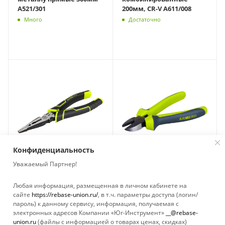
A521/301
200мм, CR-V A611/008
Много
Достаточно
Конфиденциальность
Уважаемый Партнер!
Утконосы ARMERO
Бокорезы ARMERO
Любая информация, размещенная в личном кабинете на
180мм A611/308
160мм сталь A611/206
сайте
https://rebase-union.ru/
, в т.ч. параметры доступа (логин/
СНЯТО С
СНЯТО С
пароль) к данному сервису, информация, получаемая с
ПРОИЗВОДСТВА
ПРОИЗВОДСТВА
электронных адресов Компании «Юг-Инструмент»
__@rebase-
Достаточно
Нет в наличии
union.ru
(файлы с информацией о товарах ценах, скидках)