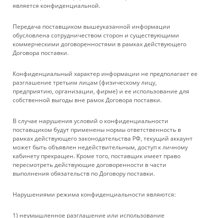
является конфиденциальной.
Передача поставщиком вышеуказанной информации
обусловлена сотрудничеством сторон и существующими
коммерческими договоренностями в рамках действующего
Договора поставки.
КАТАЛОГ
Конфиденциальный характер информации не предполагает ее
УСЛУГИ
разглашение третьим лицам (физическому лицу,
предприятию, организации, фирме) и ее использование для
собственной выгоды вне рамок Договора поставки.
БРЕНДЫ
В случае нарушения условий о конфиденциальности
КОМПАНИЯ
поставщиком будут применены нормы ответственность в
рамках действующего законодательства РФ, текущий аккаунт
может быть объявлен недействительным, доступ к личному
ИНФОРМАЦИЯ
кабинету прекращен. Кроме того, поставщик имеет право
пересмотреть действующие договоренности в части
выполнения обязательств по Договору поставки.
ПОМОЩЬ
Нарушениями режима конфиденциальности являются:
+ 7 861 272-88-88
1) неумышленное разглашение или использование