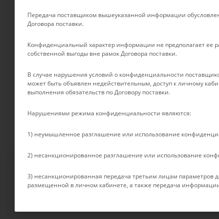
БРЕНДЫ
Отзывы
Передача поставщиком вышеуказанной информации обусловлен
Контакты
Договора поставки.
Партнеры
Конфиденциальный характер информации не предполагает ее ра
Сертификаты
собственной выгоды вне рамок Договора поставки.
Документы
Условия оплаты
В случае нарушения условий о конфиденциальности поставщико
может быть объявлен недействительным, доступ к личному каби
Условия доставки
выполнения обязательств по Договору поставки.
Гарантия на товар
Нарушениями режима конфиденциальности являются:
1) неумышленное разглашение или использование конфиденц
2) несанкционированное разглашение или использование кон
Файлы cookie
3) несанкционированная передача третьим лицам параметров до
Мы используем файлы cookie, разработанные нашими специалист
2026 © Rebase Union
размещенной в личном кабинете, а также передача информации
взаимодействие с пользователями и обслуживание. Продолжая п
смотрите в нашей
Политике в отношении файлов Cookie
.