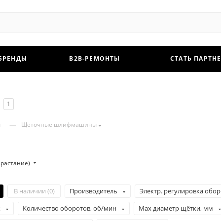
БРЕНДЫ
B2B-РЕМОНТЫ
СТАТЬ ПАРТН
1
—
ы
Щеточные шлифмашины
зрастание)
В наличии (
0
)
Производитель
Электр. регулировка обо
к
Количество оборотов, об/мин
Max диаметр щётки, мм