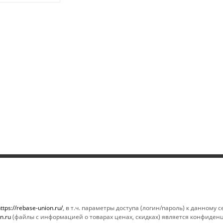
ИНФОРМАЦИЯ
ПОМОЩЬ
Магазины
Условия опла
ttps://rebase-union.ru/
, в т.ч. параметры доступа (логин/пароль) к данному
n.ru
(файлы с информацией о товарах ценах, скидках) является конфиден
Условия оплаты
Условия дост