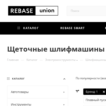
КАТАЛОГ
REBASE SMART
Щеточные шлифмашины
—
—
—
Главная
Каталог
Электроинструменты
Шлифмашин
По популярности (во
КАТАЛОГ
Бренд
: 1
Автотовары
Плавный пус
Инструменты