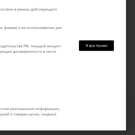
г. Краснодар, ул. Рашпилевская, д.
товар
121
остями в рамках действующего
, фирме) и ее использование для
Я все понял
одательства РФ, текущий аккаунт
вующие договоренности в части
 устное разглашение информации,
позволяет нам улучшать
Принимаю
ией о товарах ценах, скидках).
ия. Более подробные сведения