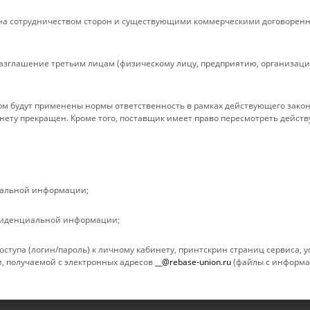
Условия доставки
Гарантия на 
а сотрудничеством сторон и существующими коммерческими договоренн
Гарантия на товар
Вопрос-ответ
Реквизиты
Обзоры
зглашение третьим лицам (физическому лицу, предприятию, организации
Политика
м будут применены нормы ответственность в рамках действующего закон
нету прекращен. Кроме того, поставщик имеет право пересмотреть дейст
иальной информации;
фиденциальной информации;
ступа (логин/пароль) к личному кабинету, принтскрин страниц сервиса,
ами и третьими лицами, для анализа событий на нашем веб-сайте, что 
, получаемой с электронных адресов
__@rebase-union.ru
(файлы с информац
росмотр страниц нашего сайта, вы принимаете условия его использован